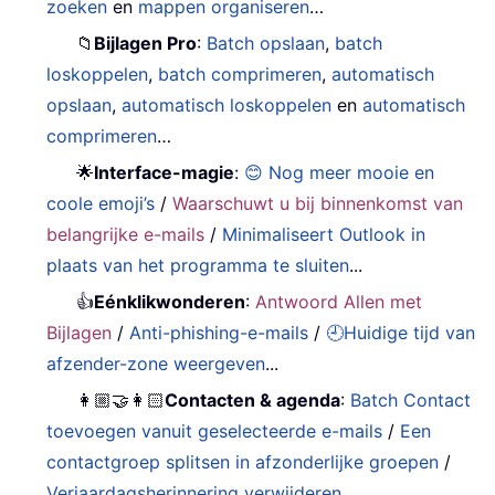
zoeken
en
mappen organiseren
…
📁
Bijlagen Pro
:
Batch opslaan
,
batch
loskoppelen
,
batch comprimeren
,
automatisch
opslaan
,
automatisch loskoppelen
en
automatisch
comprimeren
…
🌟
Interface-magie
:
😊 Nog meer mooie en
coole emoji’s
/
Waarschuwt u bij binnenkomst van
belangrijke e-mails
/
Minimaliseert Outlook in
plaats van het programma te sluiten
...
👍
Eénklikwonderen
:
Antwoord Allen met
Bijlagen
/
Anti-phishing-e-mails
/
🕘Huidige tijd van
afzender-zone weergeven
...
👩🏼‍🤝‍👩🏻
Contacten & agenda
:
Batch Contact
toevoegen vanuit geselecteerde e-mails
/
Een
contactgroep splitsen in afzonderlijke groepen
/
Verjaardagsherinnering verwijderen
…