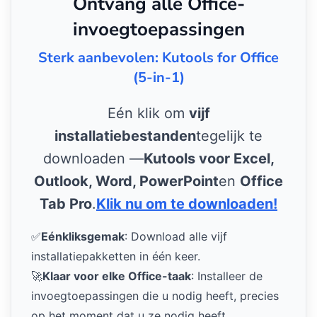
Ontvang alle Office-
invoegtoepassingen
Sterk aanbevolen: Kutools for Office
(5-in-1)
Eén klik om
vijf
installatiebestanden
tegelijk te
downloaden —
Kutools voor Excel,
Outlook, Word, PowerPoint
en
Office
Tab Pro
.
Klik nu om te downloaden!
✅
Eénkliksgemak
: Download alle vijf
installatiepakketten in één keer.
🚀
Klaar voor elke Office-taak
: Installeer de
invoegtoepassingen die u nodig heeft, precies
op het moment dat u ze nodig heeft.