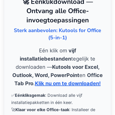
🚀 Eénklikdownload —
Ontvang alle Office-
invoegtoepassingen
Sterk aanbevolen: Kutools for Office
(5-in-1)
Eén klik om
vijf
installatiebestanden
tegelijk te
downloaden —
Kutools voor Excel,
Outlook, Word, PowerPoint
en
Office
Tab Pro
.
Klik nu om te downloaden!
✅
Eénkliksgemak
: Download alle vijf
installatiepakketten in één keer.
🚀
Klaar voor elke Office-taak
: Installeer de