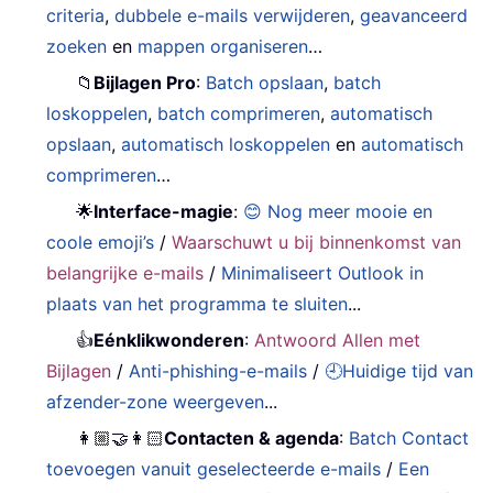
criteria
,
dubbele e-mails verwijderen
,
geavanceerd
zoeken
en
mappen organiseren
…
📁
Bijlagen Pro
:
Batch opslaan
,
batch
loskoppelen
,
batch comprimeren
,
automatisch
opslaan
,
automatisch loskoppelen
en
automatisch
comprimeren
…
🌟
Interface-magie
:
😊 Nog meer mooie en
coole emoji’s
/
Waarschuwt u bij binnenkomst van
belangrijke e-mails
/
Minimaliseert Outlook in
plaats van het programma te sluiten
...
👍
Eénklikwonderen
:
Antwoord Allen met
Bijlagen
/
Anti-phishing-e-mails
/
🕘Huidige tijd van
afzender-zone weergeven
...
👩🏼‍🤝‍👩🏻
Contacten & agenda
:
Batch Contact
toevoegen vanuit geselecteerde e-mails
/
Een