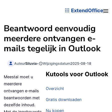
ExtendOffice
Beantwoord eenvoudig
meerdere ontvangen e-
mails tegelijk in Outlook
Auteur
Siluvia
•
Wijzigingsdatum
2025-08-18
Kutools voor Outlook
Meestal moet u
meerdere
Overzicht
ontvangen e-mails
beantwoorden met
Gratis downloaden
dezelfde inhoud.
Nu kopen
Met de ingebouwde