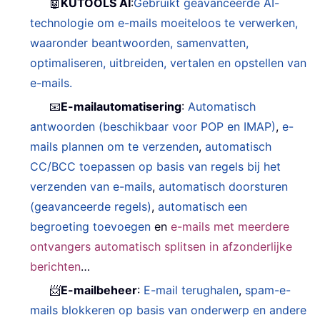
🤖
KUTOOLS AI
:
Gebruikt geavanceerde AI-
technologie om e-mails moeiteloos te verwerken,
waaronder beantwoorden, samenvatten,
optimaliseren, uitbreiden, vertalen en opstellen van
e-mails.
📧
E-mailautomatisering
:
Automatisch
antwoorden (beschikbaar voor POP en IMAP)
,
e-
mails plannen om te verzenden
,
automatisch
CC/BCC toepassen op basis van regels bij het
verzenden van e-mails
,
automatisch doorsturen
(geavanceerde regels)
,
automatisch een
begroeting toevoegen
en
e-mails met meerdere
ontvangers automatisch splitsen in afzonderlijke
berichten
…
📨
E-mailbeheer
:
E-mail terughalen
,
spam-e-
mails blokkeren op basis van onderwerp en andere