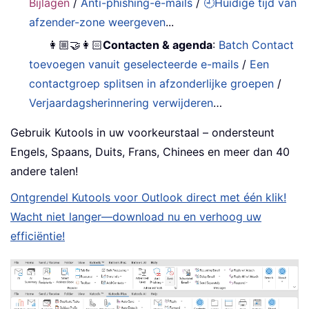
Bijlagen
/
Anti-phishing-e-mails
/
🕘Huidige tijd van
afzender-zone weergeven
...
👩🏼‍🤝‍👩🏻
Contacten & agenda
:
Batch Contact
toevoegen vanuit geselecteerde e-mails
/
Een
contactgroep splitsen in afzonderlijke groepen
/
Verjaardagsherinnering verwijderen
…
Gebruik Kutools in uw voorkeurstaal – ondersteunt
Engels, Spaans, Duits, Frans, Chinees en meer dan 40
andere talen!
Ontgrendel Kutools voor Outlook direct met één klik!
Wacht niet langer—download nu en verhoog uw
efficiëntie!