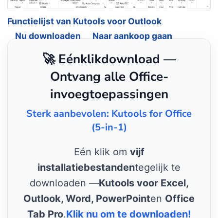
Functielijst van Kutools voor Outlook
Nu downloaden
Naar aankoop gaan
🚀 Eénklikdownload —
Ontvang alle Office-
invoegtoepassingen
Sterk aanbevolen: Kutools for Office
(5-in-1)
Eén klik om
vijf
installatiebestanden
tegelijk te
downloaden —
Kutools voor Excel,
Outlook, Word, PowerPoint
en
Office
Tab Pro
.
Klik nu om te downloaden!