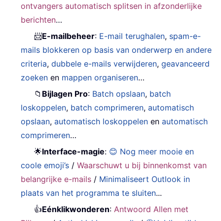
ontvangers automatisch splitsen in afzonderlijke
berichten
…
📨
E-mailbeheer
:
E-mail terughalen
,
spam-e-
mails blokkeren op basis van onderwerp en andere
criteria
,
dubbele e-mails verwijderen
,
geavanceerd
zoeken
en
mappen organiseren
…
📁
Bijlagen Pro
:
Batch opslaan
,
batch
loskoppelen
,
batch comprimeren
,
automatisch
opslaan
,
automatisch loskoppelen
en
automatisch
comprimeren
…
🌟
Interface-magie
:
😊 Nog meer mooie en
coole emoji’s
/
Waarschuwt u bij binnenkomst van
belangrijke e-mails
/
Minimaliseert Outlook in
plaats van het programma te sluiten
...
👍
Eénklikwonderen
:
Antwoord Allen met