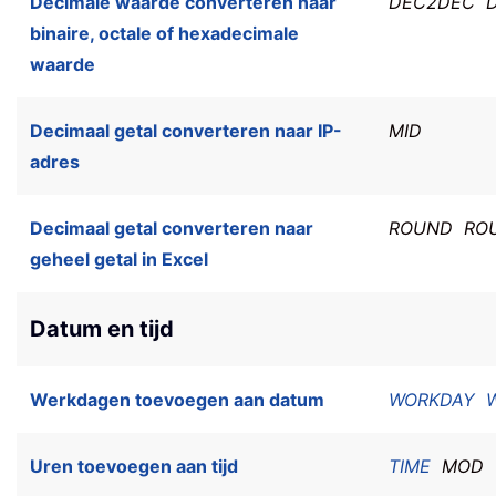
Decimale waarde converteren naar
DEC2DEC
binaire, octale of hexadecimale
waarde
Decimaal getal converteren naar IP-
MID
adres
Decimaal getal converteren naar
ROUND
RO
geheel getal in Excel
Datum en tijd
Werkdagen toevoegen aan datum
WORKDAY
Uren toevoegen aan tijd
TIME
MOD