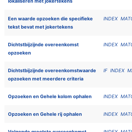
lokaliseren met jokertekens
Een waarde opzoeken die specifieke
INDEX
MAT
tekst bevat met jokertekens
Dichtstbijzijnde overeenkomst
INDEX
MAT
opzoeken
Dichtstbijzijnde overeenkomstwaarde
IF
INDEX
M
opzoeken met meerdere criteria
Opzoeken en Gehele kolom ophalen
INDEX
MAT
Opzoeken en Gehele rij ophalen
INDEX
MAT
Volgende grootste overeenkomst
INDEX
MAT