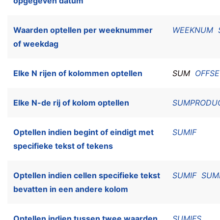
opgegeven datum
Waarden optellen per weeknummer
WEEKNUM
of weekdag
Elke N rijen of kolommen optellen
SUM
OFFSE
Elke N-de rij of kolom optellen
SUMPRODU
Optellen indien begint of eindigt met
SUMIF
specifieke tekst of tekens
Optellen indien cellen specifieke tekst
SUMIF
SUM
bevatten in een andere kolom
Optellen indien tussen twee waarden
SUMIFS