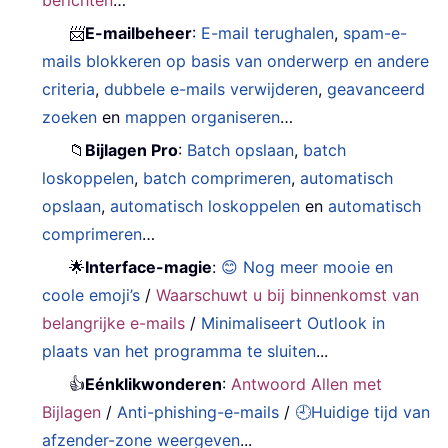
berichten
…
📨
E-mailbeheer
:
E-mail terughalen
,
spam-e-
mails blokkeren op basis van onderwerp en andere
criteria
,
dubbele e-mails verwijderen
,
geavanceerd
zoeken
en
mappen organiseren
…
📁
Bijlagen Pro
:
Batch opslaan
,
batch
loskoppelen
,
batch comprimeren
,
automatisch
opslaan
,
automatisch loskoppelen
en
automatisch
comprimeren
…
🌟
Interface-magie
:
😊 Nog meer mooie en
coole emoji’s
/
Waarschuwt u bij binnenkomst van
belangrijke e-mails
/
Minimaliseert Outlook in
plaats van het programma te sluiten
...
👍
Eénklikwonderen
:
Antwoord Allen met
Bijlagen
/
Anti-phishing-e-mails
/
🕘Huidige tijd van
afzender-zone weergeven
...