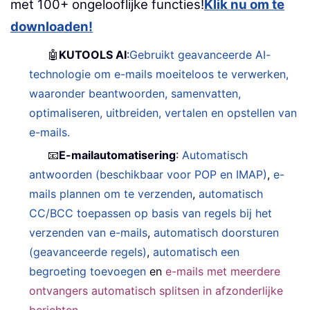
met 100+ ongelooflijke functies!
Klik nu om te
downloaden!
🤖
KUTOOLS AI
:
Gebruikt geavanceerde AI-
technologie om e-mails moeiteloos te verwerken,
waaronder beantwoorden, samenvatten,
optimaliseren, uitbreiden, vertalen en opstellen van
e-mails.
📧
E-mailautomatisering
:
Automatisch
antwoorden (beschikbaar voor POP en IMAP)
,
e-
mails plannen om te verzenden
,
automatisch
CC/BCC toepassen op basis van regels bij het
verzenden van e-mails
,
automatisch doorsturen
(geavanceerde regels)
,
automatisch een
begroeting toevoegen
en
e-mails met meerdere
ontvangers automatisch splitsen in afzonderlijke