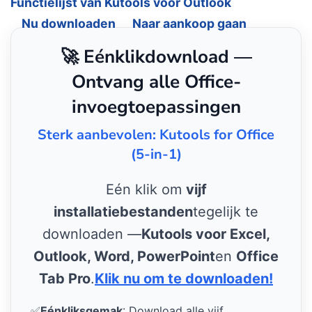
Functielijst van Kutools voor Outlook
Nu downloaden
Naar aankoop gaan
🚀 Eénklikdownload —
Ontvang alle Office-
invoegtoepassingen
Sterk aanbevolen: Kutools for Office
(5-in-1)
Eén klik om
vijf
installatiebestanden
tegelijk te
downloaden —
Kutools voor Excel,
Outlook, Word, PowerPoint
en
Office
Tab Pro
.
Klik nu om te downloaden!
✅
Eénkliksgemak
: Download alle vijf