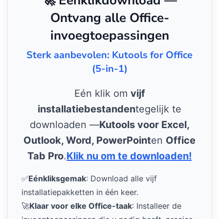
🚀 Eénklikdownload —
Ontvang alle Office-
invoegtoepassingen
Sterk aanbevolen: Kutools for Office
(5-in-1)
Eén klik om
vijf
installatiebestanden
tegelijk te
downloaden —
Kutools voor Excel,
Outlook, Word, PowerPoint
en
Office
Tab Pro
.
Klik nu om te downloaden!
✅
Eénkliksgemak
: Download alle vijf
installatiepakketten in één keer.
🚀
Klaar voor elke Office-taak
: Installeer de