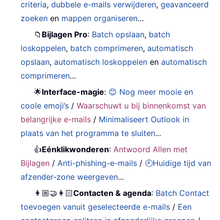
criteria
,
dubbele e-mails verwijderen
,
geavanceerd
zoeken
en
mappen organiseren
…
📁
Bijlagen Pro
:
Batch opslaan
,
batch
loskoppelen
,
batch comprimeren
,
automatisch
opslaan
,
automatisch loskoppelen
en
automatisch
comprimeren
…
🌟
Interface-magie
:
😊 Nog meer mooie en
coole emoji’s
/
Waarschuwt u bij binnenkomst van
belangrijke e-mails
/
Minimaliseert Outlook in
plaats van het programma te sluiten
...
👍
Eénklikwonderen
:
Antwoord Allen met
Bijlagen
/
Anti-phishing-e-mails
/
🕘Huidige tijd van
afzender-zone weergeven
...
👩🏼‍🤝‍👩🏻
Contacten & agenda
:
Batch Contact
toevoegen vanuit geselecteerde e-mails
/
Een