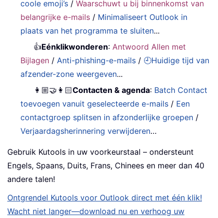
coole emoji’s
/
Waarschuwt u bij binnenkomst van
belangrijke e-mails
/
Minimaliseert Outlook in
plaats van het programma te sluiten
...
👍
Eénklikwonderen
:
Antwoord Allen met
Bijlagen
/
Anti-phishing-e-mails
/
🕘Huidige tijd van
afzender-zone weergeven
...
👩🏼‍🤝‍👩🏻
Contacten & agenda
:
Batch Contact
toevoegen vanuit geselecteerde e-mails
/
Een
contactgroep splitsen in afzonderlijke groepen
/
Verjaardagsherinnering verwijderen
…
Gebruik Kutools in uw voorkeurstaal – ondersteunt
Engels, Spaans, Duits, Frans, Chinees en meer dan 40
andere talen!
Ontgrendel Kutools voor Outlook direct met één klik!
Wacht niet langer—download nu en verhoog uw