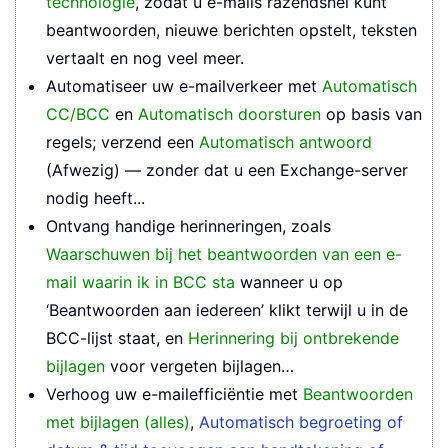
technologie
, zodat u e-mails razendsnel kunt
beantwoorden, nieuwe berichten opstelt, teksten
vertaalt en nog veel meer.
Automatiseer uw e-mailverkeer met
Automatisch
CC/BCC
en
Automatisch doorsturen
op basis van
regels; verzend een
Automatisch antwoord
(Afwezig) — zonder dat u een Exchange-server
nodig heeft...
Ontvang handige herinneringen, zoals
Waarschuwen bij het beantwoorden van een e-
mail waarin ik in BCC sta
wanneer u op
‘Beantwoorden aan iedereen’ klikt terwijl u in de
BCC-lijst staat, en
Herinnering bij ontbrekende
bijlagen
voor vergeten bijlagen…
Verhoog uw e-mailefficiëntie met
Beantwoorden
met bijlagen (alles)
,
Automatisch begroeting of