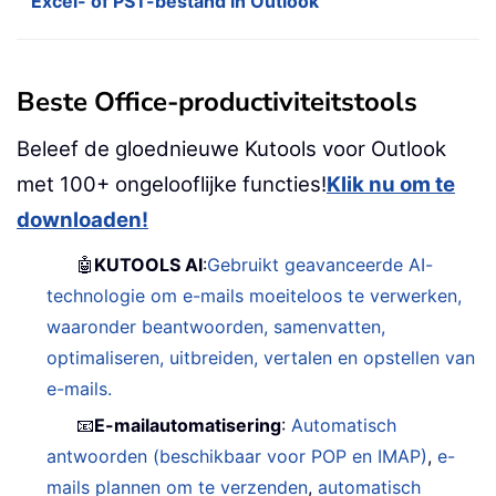
Excel- of PST-bestand in Outlook
Beste Office-productiviteitstools
Beleef de gloednieuwe Kutools voor Outlook
met 100+ ongelooflijke functies!
Klik nu om te
downloaden!
🤖
KUTOOLS AI
:
Gebruikt geavanceerde AI-
technologie om e-mails moeiteloos te verwerken,
waaronder beantwoorden, samenvatten,
optimaliseren, uitbreiden, vertalen en opstellen van
e-mails.
📧
E-mailautomatisering
:
Automatisch
antwoorden (beschikbaar voor POP en IMAP)
,
e-
mails plannen om te verzenden
,
automatisch