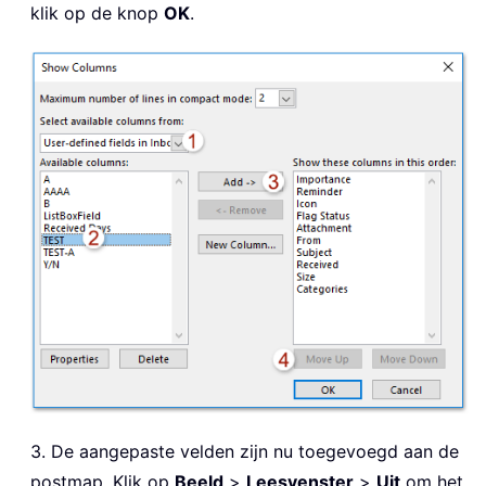
klik op de knop
OK
.
3. De aangepaste velden zijn nu toegevoegd aan de
postmap. Klik op
Beeld
>
Leesvenster
>
Uit
om het