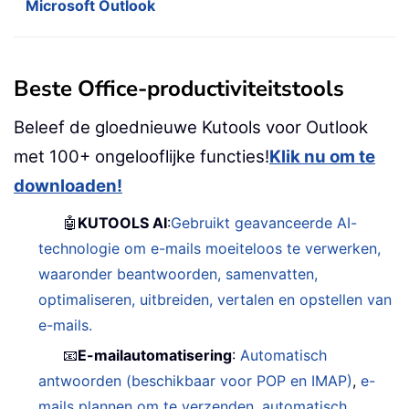
Microsoft Outlook
Beste Office-productiviteitstools
Beleef de gloednieuwe Kutools voor Outlook
met 100+ ongelooflijke functies!
Klik nu om te
downloaden!
🤖
KUTOOLS AI
:
Gebruikt geavanceerde AI-
technologie om e-mails moeiteloos te verwerken,
waaronder beantwoorden, samenvatten,
optimaliseren, uitbreiden, vertalen en opstellen van
e-mails.
📧
E-mailautomatisering
:
Automatisch
antwoorden (beschikbaar voor POP en IMAP)
,
e-
mails plannen om te verzenden
,
automatisch