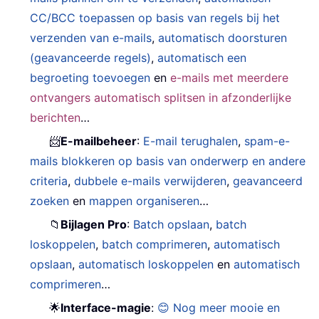
CC/BCC toepassen op basis van regels bij het
verzenden van e-mails
,
automatisch doorsturen
(geavanceerde regels)
,
automatisch een
begroeting toevoegen
en
e-mails met meerdere
ontvangers automatisch splitsen in afzonderlijke
berichten
…
📨
E-mailbeheer
:
E-mail terughalen
,
spam-e-
mails blokkeren op basis van onderwerp en andere
criteria
,
dubbele e-mails verwijderen
,
geavanceerd
zoeken
en
mappen organiseren
…
📁
Bijlagen Pro
:
Batch opslaan
,
batch
loskoppelen
,
batch comprimeren
,
automatisch
opslaan
,
automatisch loskoppelen
en
automatisch
comprimeren
…
🌟
Interface-magie
:
😊 Nog meer mooie en