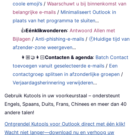
coole emoji’s
/
Waarschuwt u bij binnenkomst van
belangrijke e-mails
/
Minimaliseert Outlook in
plaats van het programma te sluiten
...
👍
Eénklikwonderen
:
Antwoord Allen met
Bijlagen
/
Anti-phishing-e-mails
/
🕘Huidige tijd van
afzender-zone weergeven
...
👩🏼‍🤝‍👩🏻
Contacten & agenda
:
Batch Contact
toevoegen vanuit geselecteerde e-mails
/
Een
contactgroep splitsen in afzonderlijke groepen
/
Verjaardagsherinnering verwijderen
…
Gebruik Kutools in uw voorkeurstaal – ondersteunt
Engels, Spaans, Duits, Frans, Chinees en meer dan 40
andere talen!
Ontgrendel Kutools voor Outlook direct met één klik!
Wacht niet langer—download nu en verhoog uw