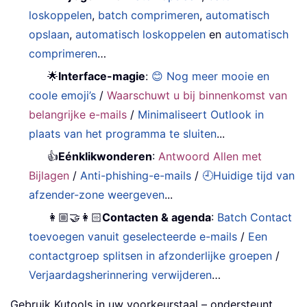
loskoppelen
,
batch comprimeren
,
automatisch
opslaan
,
automatisch loskoppelen
en
automatisch
comprimeren
…
🌟
Interface-magie
:
😊 Nog meer mooie en
coole emoji’s
/
Waarschuwt u bij binnenkomst van
belangrijke e-mails
/
Minimaliseert Outlook in
plaats van het programma te sluiten
...
👍
Eénklikwonderen
:
Antwoord Allen met
Bijlagen
/
Anti-phishing-e-mails
/
🕘Huidige tijd van
afzender-zone weergeven
...
👩🏼‍🤝‍👩🏻
Contacten & agenda
:
Batch Contact
toevoegen vanuit geselecteerde e-mails
/
Een
contactgroep splitsen in afzonderlijke groepen
/
Verjaardagsherinnering verwijderen
…
Gebruik Kutools in uw voorkeurstaal – ondersteunt