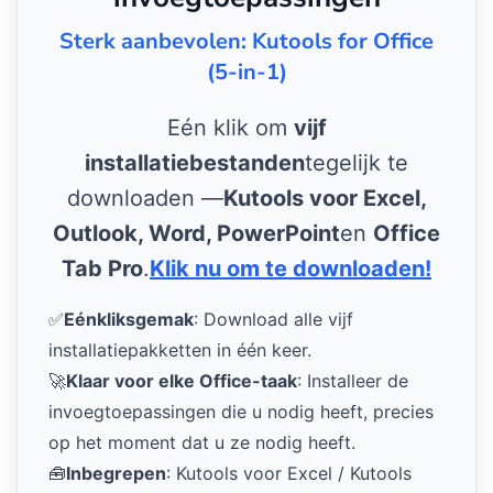
Sterk aanbevolen: Kutools for Office
(5-in-1)
Eén klik om
vijf
installatiebestanden
tegelijk te
downloaden —
Kutools voor Excel,
Outlook, Word, PowerPoint
en
Office
Tab Pro
.
Klik nu om te downloaden!
✅
Eénkliksgemak
: Download alle vijf
installatiepakketten in één keer.
🚀
Klaar voor elke Office-taak
: Installeer de
invoegtoepassingen die u nodig heeft, precies
op het moment dat u ze nodig heeft.
🧰
Inbegrepen
: Kutools voor Excel / Kutools