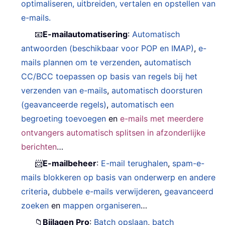
optimaliseren, uitbreiden, vertalen en opstellen van
e-mails.
📧
E-mailautomatisering
:
Automatisch
antwoorden (beschikbaar voor POP en IMAP)
,
e-
mails plannen om te verzenden
,
automatisch
CC/BCC toepassen op basis van regels bij het
verzenden van e-mails
,
automatisch doorsturen
(geavanceerde regels)
,
automatisch een
begroeting toevoegen
en
e-mails met meerdere
ontvangers automatisch splitsen in afzonderlijke
berichten
…
📨
E-mailbeheer
:
E-mail terughalen
,
spam-e-
mails blokkeren op basis van onderwerp en andere
criteria
,
dubbele e-mails verwijderen
,
geavanceerd
zoeken
en
mappen organiseren
…
📁
Bijlagen Pro
:
Batch opslaan
,
batch