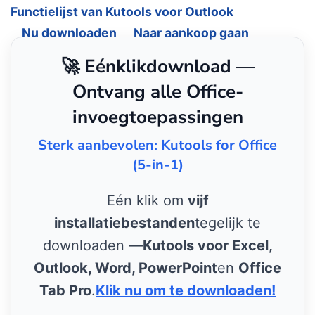
Functielijst van Kutools voor Outlook
Nu downloaden
Naar aankoop gaan
🚀 Eénklikdownload —
Ontvang alle Office-
invoegtoepassingen
Sterk aanbevolen: Kutools for Office
(5-in-1)
Eén klik om
vijf
installatiebestanden
tegelijk te
downloaden —
Kutools voor Excel,
Outlook, Word, PowerPoint
en
Office
Tab Pro
.
Klik nu om te downloaden!