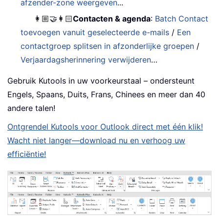
afzender-zone weergeven
...
👩🏼‍🤝‍👩🏻
Contacten & agenda
:
Batch Contact
toevoegen vanuit geselecteerde e-mails
/
Een
contactgroep splitsen in afzonderlijke groepen
/
Verjaardagsherinnering verwijderen
…
Gebruik Kutools in uw voorkeurstaal – ondersteunt
Engels, Spaans, Duits, Frans, Chinees en meer dan 40
andere talen!
Ontgrendel Kutools voor Outlook direct met één klik!
Wacht niet langer—download nu en verhoog uw
efficiëntie!