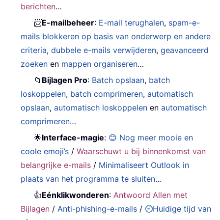
berichten
…
📨
E-mailbeheer
:
E-mail terughalen
,
spam-e-
mails blokkeren op basis van onderwerp en andere
criteria
,
dubbele e-mails verwijderen
,
geavanceerd
zoeken
en
mappen organiseren
…
📁
Bijlagen Pro
:
Batch opslaan
,
batch
loskoppelen
,
batch comprimeren
,
automatisch
opslaan
,
automatisch loskoppelen
en
automatisch
comprimeren
…
🌟
Interface-magie
:
😊 Nog meer mooie en
coole emoji’s
/
Waarschuwt u bij binnenkomst van
belangrijke e-mails
/
Minimaliseert Outlook in
plaats van het programma te sluiten
...
👍
Eénklikwonderen
:
Antwoord Allen met
Bijlagen
/
Anti-phishing-e-mails
/
🕘Huidige tijd van