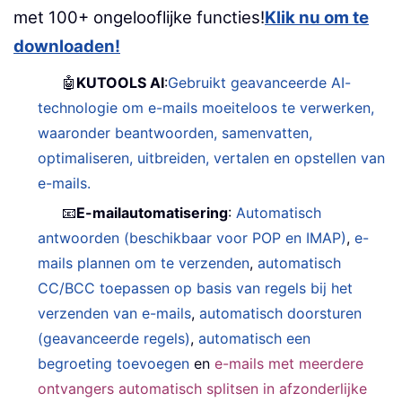
met 100+ ongelooflijke functies!
Klik nu om te
downloaden!
🤖
KUTOOLS AI
:
Gebruikt geavanceerde AI-
technologie om e-mails moeiteloos te verwerken,
waaronder beantwoorden, samenvatten,
optimaliseren, uitbreiden, vertalen en opstellen van
e-mails.
📧
E-mailautomatisering
:
Automatisch
antwoorden (beschikbaar voor POP en IMAP)
,
e-
mails plannen om te verzenden
,
automatisch
CC/BCC toepassen op basis van regels bij het
verzenden van e-mails
,
automatisch doorsturen
(geavanceerde regels)
,
automatisch een
begroeting toevoegen
en
e-mails met meerdere
ontvangers automatisch splitsen in afzonderlijke