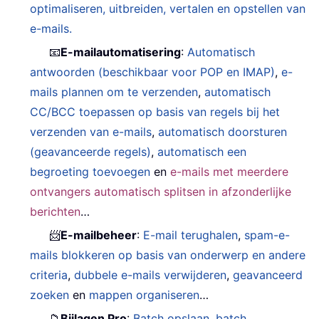
optimaliseren, uitbreiden, vertalen en opstellen van
e-mails.
📧
E-mailautomatisering
:
Automatisch
antwoorden (beschikbaar voor POP en IMAP)
,
e-
mails plannen om te verzenden
,
automatisch
CC/BCC toepassen op basis van regels bij het
verzenden van e-mails
,
automatisch doorsturen
(geavanceerde regels)
,
automatisch een
begroeting toevoegen
en
e-mails met meerdere
ontvangers automatisch splitsen in afzonderlijke
berichten
…
📨
E-mailbeheer
:
E-mail terughalen
,
spam-e-
mails blokkeren op basis van onderwerp en andere
criteria
,
dubbele e-mails verwijderen
,
geavanceerd
zoeken
en
mappen organiseren
…
📁
Bijlagen Pro
:
Batch opslaan
,
batch