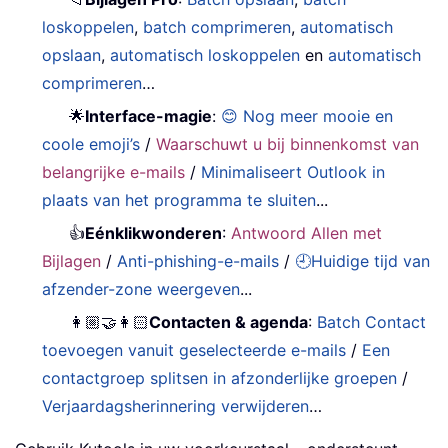
loskoppelen
,
batch comprimeren
,
automatisch
opslaan
,
automatisch loskoppelen
en
automatisch
comprimeren
…
🌟
Interface-magie
:
😊 Nog meer mooie en
coole emoji’s
/
Waarschuwt u bij binnenkomst van
belangrijke e-mails
/
Minimaliseert Outlook in
plaats van het programma te sluiten
...
👍
Eénklikwonderen
:
Antwoord Allen met
Bijlagen
/
Anti-phishing-e-mails
/
🕘Huidige tijd van
afzender-zone weergeven
...
👩🏼‍🤝‍👩🏻
Contacten & agenda
:
Batch Contact
toevoegen vanuit geselecteerde e-mails
/
Een
contactgroep splitsen in afzonderlijke groepen
/
Verjaardagsherinnering verwijderen
…