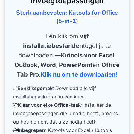
invoegtoepassingen
Sterk aanbevolen: Kutools for Office
(5-in-1)
Eén klik om
vijf
installatiebestanden
tegelijk te
downloaden —
Kutools voor Excel,
Outlook, Word, PowerPoint
en
Office
Tab Pro
.
Klik nu om te downloaden!
✅
Eénkliksgemak
: Download alle vijf
installatiepakketten in één keer.
🚀
Klaar voor elke Office-taak
: Installeer de
invoegtoepassingen die u nodig heeft, precies
op het moment dat u ze nodig heeft.
🧰
Inbegrepen
: Kutools voor Excel / Kutools