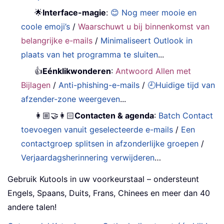
🌟
Interface-magie
:
😊 Nog meer mooie en
coole emoji’s
/
Waarschuwt u bij binnenkomst van
belangrijke e-mails
/
Minimaliseert Outlook in
plaats van het programma te sluiten
...
👍
Eénklikwonderen
:
Antwoord Allen met
Bijlagen
/
Anti-phishing-e-mails
/
🕘Huidige tijd van
afzender-zone weergeven
...
👩🏼‍🤝‍👩🏻
Contacten & agenda
:
Batch Contact
toevoegen vanuit geselecteerde e-mails
/
Een
contactgroep splitsen in afzonderlijke groepen
/
Verjaardagsherinnering verwijderen
…
Gebruik Kutools in uw voorkeurstaal – ondersteunt
Engels, Spaans, Duits, Frans, Chinees en meer dan 40
andere talen!