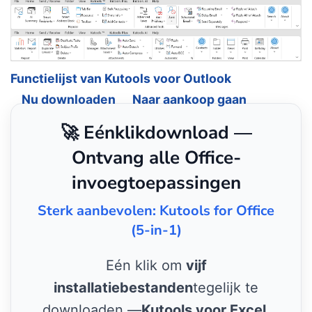
Functielijst van Kutools voor Outlook
Nu downloaden
Naar aankoop gaan
🚀 Eénklikdownload —
Ontvang alle Office-
invoegtoepassingen
Sterk aanbevolen: Kutools for Office
(5-in-1)
Eén klik om
vijf
installatiebestanden
tegelijk te
downloaden —
Kutools voor Excel,