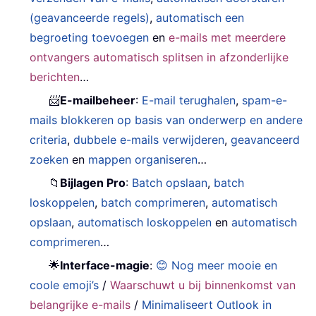
(geavanceerde regels)
,
automatisch een
begroeting toevoegen
en
e-mails met meerdere
ontvangers automatisch splitsen in afzonderlijke
berichten
…
📨
E-mailbeheer
:
E-mail terughalen
,
spam-e-
mails blokkeren op basis van onderwerp en andere
criteria
,
dubbele e-mails verwijderen
,
geavanceerd
zoeken
en
mappen organiseren
…
📁
Bijlagen Pro
:
Batch opslaan
,
batch
loskoppelen
,
batch comprimeren
,
automatisch
opslaan
,
automatisch loskoppelen
en
automatisch
comprimeren
…
🌟
Interface-magie
:
😊 Nog meer mooie en
coole emoji’s
/
Waarschuwt u bij binnenkomst van
belangrijke e-mails
/
Minimaliseert Outlook in