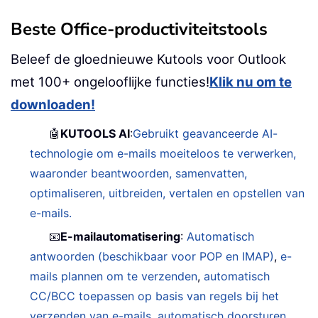
Beste Office-productiviteitstools
Beleef de gloednieuwe Kutools voor Outlook
met 100+ ongelooflijke functies!
Klik nu om te
downloaden!
🤖
KUTOOLS AI
:
Gebruikt geavanceerde AI-
technologie om e-mails moeiteloos te verwerken,
waaronder beantwoorden, samenvatten,
optimaliseren, uitbreiden, vertalen en opstellen van
e-mails.
📧
E-mailautomatisering
:
Automatisch
antwoorden (beschikbaar voor POP en IMAP)
,
e-
mails plannen om te verzenden
,
automatisch
CC/BCC toepassen op basis van regels bij het
verzenden van e-mails
,
automatisch doorsturen