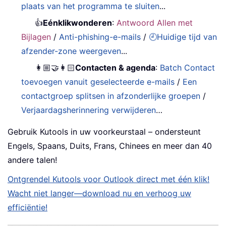
plaats van het programma te sluiten
...
👍
Eénklikwonderen
:
Antwoord Allen met
Bijlagen
/
Anti-phishing-e-mails
/
🕘Huidige tijd van
afzender-zone weergeven
...
👩🏼‍🤝‍👩🏻
Contacten & agenda
:
Batch Contact
toevoegen vanuit geselecteerde e-mails
/
Een
contactgroep splitsen in afzonderlijke groepen
/
Verjaardagsherinnering verwijderen
…
Gebruik Kutools in uw voorkeurstaal – ondersteunt
Engels, Spaans, Duits, Frans, Chinees en meer dan 40
andere talen!
Ontgrendel Kutools voor Outlook direct met één klik!
Wacht niet langer—download nu en verhoog uw
efficiëntie!