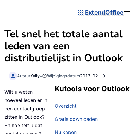
ExtendOffice
Tel snel het totale aantal
leden van een
distributielijst in Outlook
Auteur
Kelly
•
Wijzigingsdatum
2017-02-10
Kutools voor Outlook
Wilt u weten
hoeveel leden er in
Overzicht
een contactgroep
zitten in Outlook?
Gratis downloaden
En hoe telt u dat
Nu kopen
aantal dan snel?