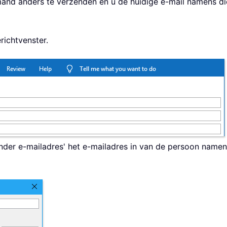
nd anders te verzenden en u de huidige e-mail namens die
richtvenster.
ander e-mailadres' het e-mailadres in van de persoon namen