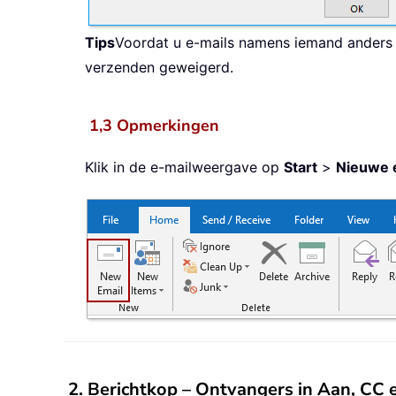
Tips
Voordat u e-mails namens iemand anders v
verzenden geweigerd.
1,3 Opmerkingen
Klik in de e-mailweergave op
Start
>
Nieuwe 
2. Berichtkop – Ontvangers in Aan, CC