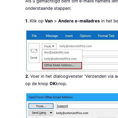
Als u gemachtigd bent om e-mails namens iema
onderstaande stappen:
1
. Klik op
Van
>
Andere e-mailadres
in het be
2
. Voer in het dialoogvenster 'Verzenden via 
op de knop
OK
knop.