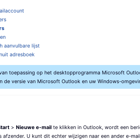
ailaccount
ers
rs
pen
 aanvulbare lijst
nuit adresboek
 van toepassing op het desktopprogramma Microsoft Outloo
k van de versie van Microsoft Outlook en uw Windows-omgevi
tart
>
Nieuwe e-mail
te klikken in Outlook, wordt een be
 afzender. U kunt dit echter wijzigen naar een ander e-ma