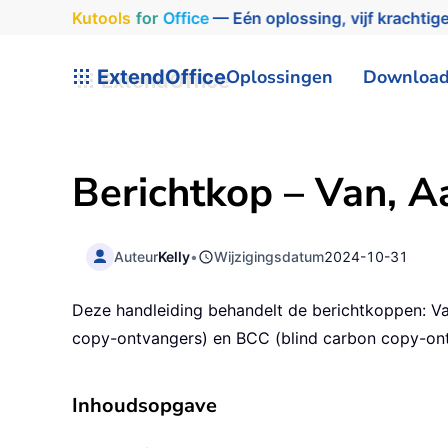
Kutools
for
Office
— Eén oplossing, vijf krachtige
ExtendOffice
Oplossingen
Downloa
Berichtkop – Van
, A
Auteur
Kelly
•
Wijzigingsdatum
2024-10-31
Deze handleiding behandelt de berichtkoppen: Va
copy-ontvangers) en BCC (blind carbon copy-ontv
Inhoudsopgave