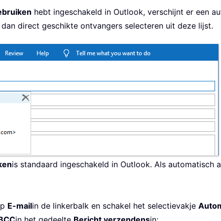
ebruiken
hebt ingeschakeld in Outlook, verschijnt er een au
 dan direct geschikte ontvangers selecteren uit deze lijst.
ken
is standaard ingeschakeld in Outlook. Als automatisch a
op
E-mail
in de linkerbalk en schakel het selectievakje
Autom
 BCC
in het gedeelte
Bericht verzenden
s
in;