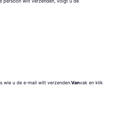
 persoon wilt verzenden, volgt u de
s wie u de e-mail wilt verzenden.
Van
vak en klik