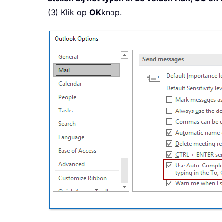
(3) Klik op
OK
knop.