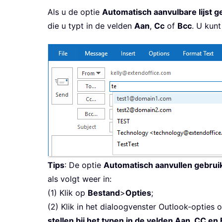
Als u de optie
Automatisch aanvulbare lijst g
die u typt in de velden
Aan
,
Cc
of
Bcc
. U kunt
Tips
: De optie
Automatisch aanvullen gebrui
als volgt weer in:
(1) Klik op
Bestand
>
Opties
;
(2) Klik in het dialoogvenster Outlook-opties 
stellen bij het typen in de velden Aan, CC en