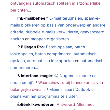
ontvangers automatisch splitsen in afzonderlijke
berichten
…
📨
E-mailbeheer
:
E-mail terughalen
,
spam-e-
mails blokkeren op basis van onderwerp en andere
criteria
,
dubbele e-mails verwijderen
,
geavanceerd
zoeken
en
mappen organiseren
…
📁
Bijlagen Pro
:
Batch opslaan
,
batch
loskoppelen
,
batch comprimeren
,
automatisch
opslaan
,
automatisch loskoppelen
en
automatisch
comprimeren
…
🌟
Interface-magie
:
😊 Nog meer mooie en
coole emoji’s
/
Waarschuwt u bij binnenkomst van
belangrijke e-mails
/
Minimaliseert Outlook in
plaats van het programma te sluiten
...
👍
Eénklikwonderen
:
Antwoord Allen met