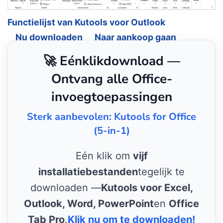
Functielijst van Kutools voor Outlook
Nu downloaden
Naar aankoop gaan
🚀 Eénklikdownload —
Ontvang alle Office-
invoegtoepassingen
Sterk aanbevolen: Kutools for Office
(5-in-1)
Eén klik om
vijf
installatiebestanden
tegelijk te
downloaden —
Kutools voor Excel,
Outlook, Word, PowerPoint
en
Office
Tab Pro
.
Klik nu om te downloaden!