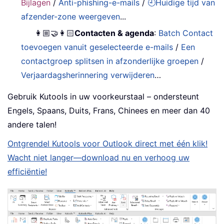
Bijlagen
/
Anti-phishing-e-mails
/
🕘Huidige tijd van
afzender-zone weergeven
...
👩🏼‍🤝‍👩🏻
Contacten & agenda
:
Batch Contact
toevoegen vanuit geselecteerde e-mails
/
Een
contactgroep splitsen in afzonderlijke groepen
/
Verjaardagsherinnering verwijderen
…
Gebruik Kutools in uw voorkeurstaal – ondersteunt
Engels, Spaans, Duits, Frans, Chinees en meer dan 40
andere talen!
Ontgrendel Kutools voor Outlook direct met één klik!
Wacht niet langer—download nu en verhoog uw
efficiëntie!