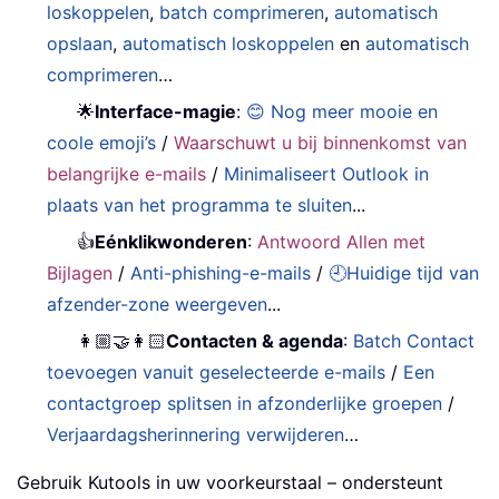
loskoppelen
,
batch comprimeren
,
automatisch
opslaan
,
automatisch loskoppelen
en
automatisch
comprimeren
…
🌟
Interface-magie
:
😊 Nog meer mooie en
coole emoji’s
/
Waarschuwt u bij binnenkomst van
belangrijke e-mails
/
Minimaliseert Outlook in
plaats van het programma te sluiten
...
👍
Eénklikwonderen
:
Antwoord Allen met
Bijlagen
/
Anti-phishing-e-mails
/
🕘Huidige tijd van
afzender-zone weergeven
...
👩🏼‍🤝‍👩🏻
Contacten & agenda
:
Batch Contact
toevoegen vanuit geselecteerde e-mails
/
Een
contactgroep splitsen in afzonderlijke groepen
/
Verjaardagsherinnering verwijderen
…
Gebruik Kutools in uw voorkeurstaal – ondersteunt