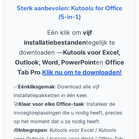
Sterk aanbevolen: Kutools for Office
(5-in-1)
Eén klik om
vijf
installatiebestanden
tegelijk te
downloaden —
Kutools voor Excel,
Outlook, Word, PowerPoint
en
Office
Tab Pro
.
Klik nu om te downloaden!
✅
Eénkliksgemak
: Download alle vijf
installatiepakketten in één keer.
🚀
Klaar voor elke Office-taak
: Installeer de
invoegtoepassingen die u nodig heeft, precies
op het moment dat u ze nodig heeft.
🧰
Inbegrepen
: Kutools voor Excel / Kutools
voor Outlook / Kutools voor Word / Office Tab