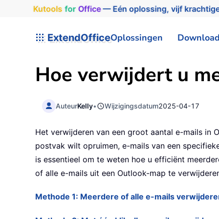
Kutools
for
Office
— Eén oplossing, vijf krachtige
ExtendOffice
Oplossingen
Downloa
Hoe verwijdert u me
Auteur
Kelly
•
Wijzigingsdatum
2025-04-17
Het verwijderen van een groot aantal e-mails in O
postvak wilt opruimen, e-mails van een specifie
is essentieel om te weten hoe u efficiënt meerdere
of alle e-mails uit een Outlook-map te verwijdere
Methode 1: Meerdere of alle e-mails verwijder