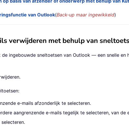
en op basis van afzender of onderwerp met behulp van Kut
ringsfunctie van Outlook
(
Back-up maar ingewikkeld
)
ils verwijderen met behulp van sneltoet
et de ingebouwde sneltoetsen van Outlook — een snelle en
rwijderen.
ltoetsen:
nzende e-mails afzonderlijk te selecteren.
dere aangrenzende e-mails tegelijk te selecteren, van de e
 selecteren.