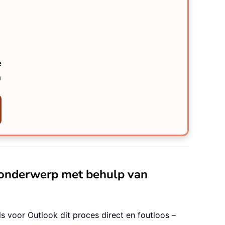
e
n
f onderwerp met behulp van
s voor Outlook dit proces direct en foutloos –