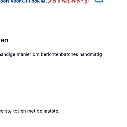
ools voor Outlook 👍
(
Snel & Nauwkeurig
)
sen
 handige manier om berichtenbatches handmatig
erste tot en met de laatste.