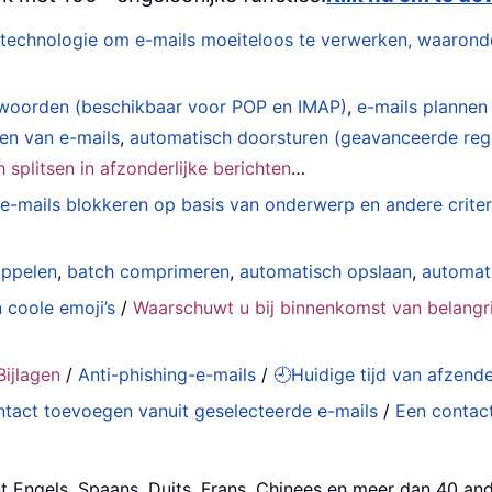
technologie om e-mails moeiteloos te verwerken, waarond
woorden (beschikbaar voor POP en IMAP)
,
e-mails plannen
den van e-mails
,
automatisch doorsturen (geavanceerde reg
splitsen in afzonderlijke berichten
…
e-mails blokkeren op basis van onderwerp en andere criter
oppelen
,
batch comprimeren
,
automatisch opslaan
,
automat
 coole emoji’s
/
Waarschuwt u bij binnenkomst van belangri
ijlagen
/
Anti-phishing-e-mails
/
🕘Huidige tijd van afzen
tact toevoegen vanuit geselecteerde e-mails
/
Een contact
t Engels, Spaans, Duits, Frans, Chinees en meer dan 40 and