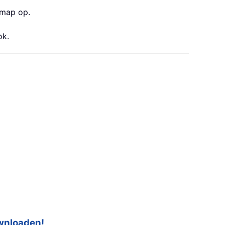
kmap op.
ok.
ownloaden!