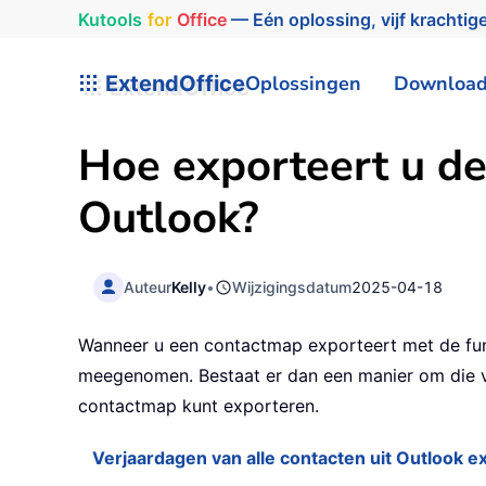
Kutools
for
Office
— Eén oplossing, vijf krachtige
ExtendOffice
Oplossingen
Downloa
Hoe exporteert u de
Outlook?
Auteur
Kelly
•
Wijzigingsdatum
2025-04-18
Wanneer u een contactmap exporteert met de func
meegenomen. Bestaat er dan een manier om die ver
contactmap kunt exporteren.
Verjaardagen van alle contacten uit Outlook e