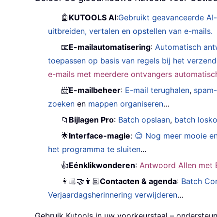
🤖
KUTOOLS AI
:
Gebruikt geavanceerde AI-
uitbreiden, vertalen en opstellen van e-mails.
📧
E-mailautomatisering
:
Automatisch ant
toepassen op basis van regels bij het verzen
e-mails met meerdere ontvangers automatisch 
📨
E-mailbeheer
:
E-mail terughalen
,
spam-
zoeken
en
mappen organiseren
…
📁
Bijlagen Pro
:
Batch opslaan
,
batch losk
🌟
Interface-magie
:
😊 Nog meer mooie en
het programma te sluiten
...
👍
Eénklikwonderen
:
Antwoord Allen met B
👩🏼‍🤝‍👩🏻
Contacten & agenda
:
Batch Con
Verjaardagsherinnering verwijderen
…
Gebruik Kutools in uw voorkeurstaal – ondersteun