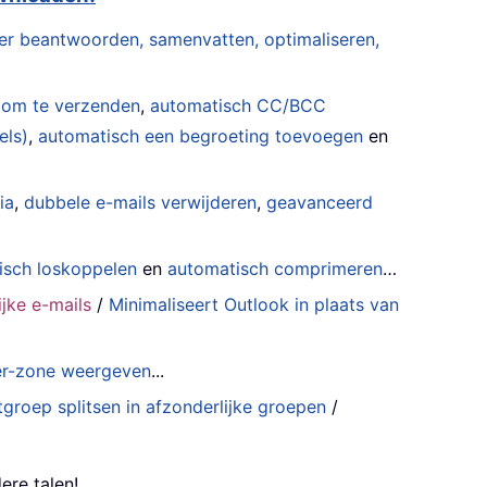
er beantwoorden, samenvatten, optimaliseren,
 om te verzenden
,
automatisch CC/BCC
els)
,
automatisch een begroeting toevoegen
en
ia
,
dubbele e-mails verwijderen
,
geavanceerd
isch loskoppelen
en
automatisch comprimeren
…
jke e-mails
/
Minimaliseert Outlook in plaats van
der-zone weergeven
...
groep splitsen in afzonderlijke groepen
/
ere talen!