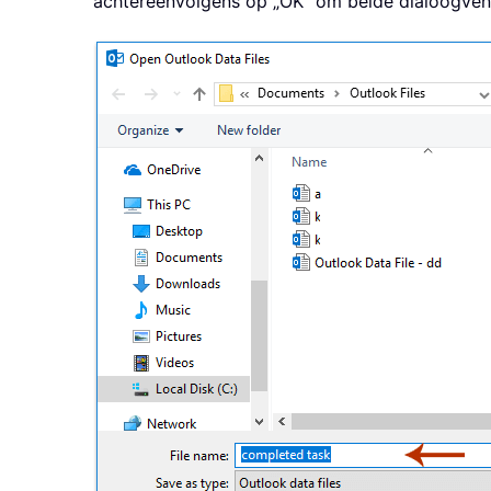
achtereenvolgens op „OK" om beide dialoogvenst