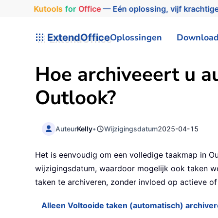
Kutools
for
Office
— Eén oplossing, vijf krachtige
ExtendOffice
Oplossingen
Downloa
Hoe archiveeert u a
Outlook?
Auteur
Kelly
•
Wijzigingsdatum
2025-04-15
Het is eenvoudig om een volledige taakmap in Ou
wijzigingsdatum, waardoor mogelijk ook taken wor
taken te archiveren, zonder invloed op actieve of 
Alleen Voltooide taken (automatisch) archiver