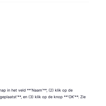
p in het veld **'Naam'**, (2) klik op de
laatst'**, en (3) klik op de knop **'OK'**. Zie