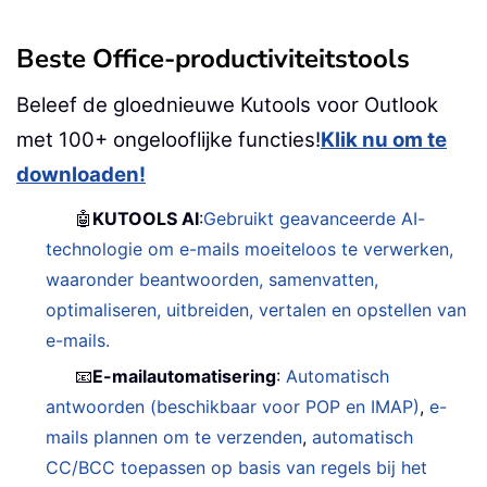
Beste Office-productiviteitstools
Beleef de gloednieuwe Kutools voor Outlook
met 100+ ongelooflijke functies!
Klik nu om te
downloaden!
🤖
KUTOOLS AI
:
Gebruikt geavanceerde AI-
technologie om e-mails moeiteloos te verwerken,
waaronder beantwoorden, samenvatten,
optimaliseren, uitbreiden, vertalen en opstellen van
e-mails.
📧
E-mailautomatisering
:
Automatisch
antwoorden (beschikbaar voor POP en IMAP)
,
e-
mails plannen om te verzenden
,
automatisch
CC/BCC toepassen op basis van regels bij het