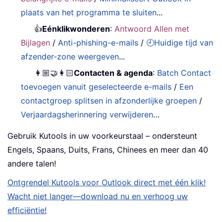
plaats van het programma te sluiten
...
👍
Eénklikwonderen
:
Antwoord Allen met
Bijlagen
/
Anti-phishing-e-mails
/
🕘Huidige tijd van
afzender-zone weergeven
...
👩🏼‍🤝‍👩🏻
Contacten & agenda
:
Batch Contact
toevoegen vanuit geselecteerde e-mails
/
Een
contactgroep splitsen in afzonderlijke groepen
/
Verjaardagsherinnering verwijderen
…
Gebruik Kutools in uw voorkeurstaal – ondersteunt
Engels, Spaans, Duits, Frans, Chinees en meer dan 40
andere talen!
Ontgrendel Kutools voor Outlook direct met één klik!
Wacht niet langer—download nu en verhoog uw
efficiëntie!