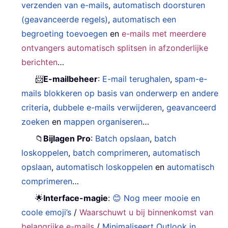
verzenden van e-mails
,
automatisch doorsturen
(geavanceerde regels)
,
automatisch een
begroeting toevoegen
en
e-mails met meerdere
ontvangers automatisch splitsen in afzonderlijke
berichten
…
📨
E-mailbeheer
:
E-mail terughalen
,
spam-e-
mails blokkeren op basis van onderwerp en andere
criteria
,
dubbele e-mails verwijderen
,
geavanceerd
zoeken
en
mappen organiseren
…
📁
Bijlagen Pro
:
Batch opslaan
,
batch
loskoppelen
,
batch comprimeren
,
automatisch
opslaan
,
automatisch loskoppelen
en
automatisch
comprimeren
…
🌟
Interface-magie
:
😊 Nog meer mooie en
coole emoji’s
/
Waarschuwt u bij binnenkomst van
belangrijke e-mails
/
Minimaliseert Outlook in