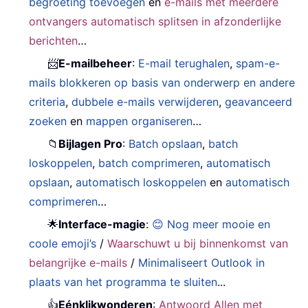
begroeting toevoegen
en
e-mails met meerdere
ontvangers automatisch splitsen in afzonderlijke
berichten
…
📨
E-mailbeheer
:
E-mail terughalen
,
spam-e-
mails blokkeren op basis van onderwerp en andere
criteria
,
dubbele e-mails verwijderen
,
geavanceerd
zoeken
en
mappen organiseren
…
📁
Bijlagen Pro
:
Batch opslaan
,
batch
loskoppelen
,
batch comprimeren
,
automatisch
opslaan
,
automatisch loskoppelen
en
automatisch
comprimeren
…
🌟
Interface-magie
:
😊 Nog meer mooie en
coole emoji’s
/
Waarschuwt u bij binnenkomst van
belangrijke e-mails
/
Minimaliseert Outlook in
plaats van het programma te sluiten
...
👍
Eénklikwonderen
:
Antwoord Allen met