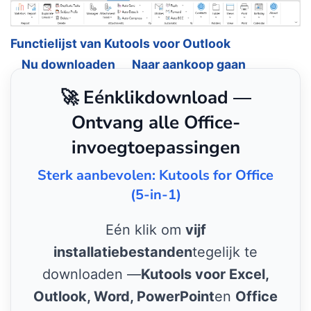
Functielijst van Kutools voor Outlook
Nu downloaden
Naar aankoop gaan
🚀 Eénklikdownload —
Ontvang alle Office-
invoegtoepassingen
Sterk aanbevolen: Kutools for Office
(5-in-1)
Eén klik om
vijf
installatiebestanden
tegelijk te
downloaden —
Kutools voor Excel,
Outlook, Word, PowerPoint
en
Office