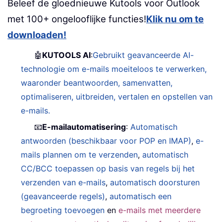
Beleef de gloednieuwe Kutools voor Outlook
met 100+ ongelooflijke functies!
Klik nu om te
downloaden!
🤖
KUTOOLS AI
:
Gebruikt geavanceerde AI-
technologie om e-mails moeiteloos te verwerken,
waaronder beantwoorden, samenvatten,
optimaliseren, uitbreiden, vertalen en opstellen van
e-mails.
📧
E-mailautomatisering
:
Automatisch
antwoorden (beschikbaar voor POP en IMAP)
,
e-
mails plannen om te verzenden
,
automatisch
CC/BCC toepassen op basis van regels bij het
verzenden van e-mails
,
automatisch doorsturen
(geavanceerde regels)
,
automatisch een
begroeting toevoegen
en
e-mails met meerdere