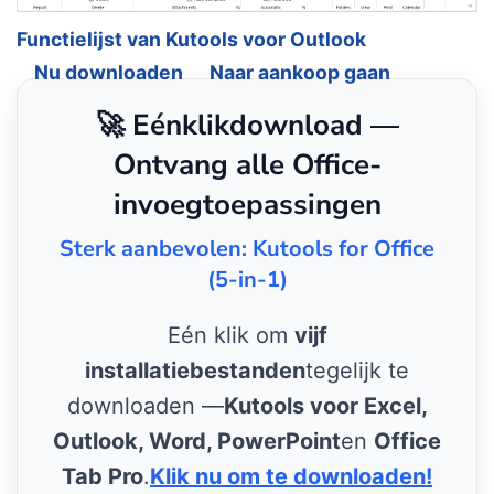
Functielijst van Kutools voor Outlook
Nu downloaden
Naar aankoop gaan
🚀 Eénklikdownload —
Ontvang alle Office-
invoegtoepassingen
Sterk aanbevolen: Kutools for Office
(5-in-1)
Eén klik om
vijf
installatiebestanden
tegelijk te
downloaden —
Kutools voor Excel,
Outlook, Word, PowerPoint
en
Office
Tab Pro
.
Klik nu om te downloaden!