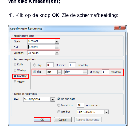
van elke X maand(en)
;
4). Klik op de knop
OK
. Zie de schermafbeelding: