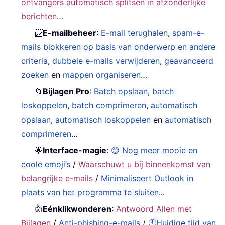
ontvangers automatisch splitsen in afzonderlijke
berichten
…
📨
E-mailbeheer
:
E-mail terughalen
,
spam-e-
mails blokkeren op basis van onderwerp en andere
criteria
,
dubbele e-mails verwijderen
,
geavanceerd
zoeken
en
mappen organiseren
…
📁
Bijlagen Pro
:
Batch opslaan
,
batch
loskoppelen
,
batch comprimeren
,
automatisch
opslaan
,
automatisch loskoppelen
en
automatisch
comprimeren
…
🌟
Interface-magie
:
😊 Nog meer mooie en
coole emoji’s
/
Waarschuwt u bij binnenkomst van
belangrijke e-mails
/
Minimaliseert Outlook in
plaats van het programma te sluiten
...
👍
Eénklikwonderen
:
Antwoord Allen met
Bijlagen
/
Anti-phishing-e-mails
/
🕘Huidige tijd van