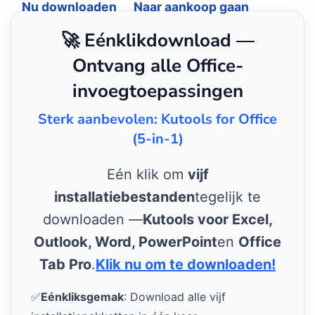
Nu downloaden
Naar aankoop gaan
🚀 Eénklikdownload —
Ontvang alle Office-
invoegtoepassingen
Sterk aanbevolen: Kutools for Office
(5-in-1)
Eén klik om
vijf
installatiebestanden
tegelijk te
downloaden —
Kutools voor Excel,
Outlook, Word, PowerPoint
en
Office
Tab Pro
.
Klik nu om te downloaden!
✅
Eénkliksgemak
: Download alle vijf