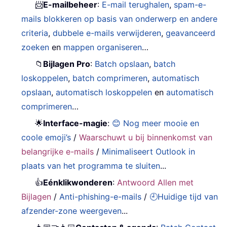
📨
E-mailbeheer
:
E-mail terughalen
,
spam-e-
mails blokkeren op basis van onderwerp en andere
criteria
,
dubbele e-mails verwijderen
,
geavanceerd
zoeken
en
mappen organiseren
…
📁
Bijlagen Pro
:
Batch opslaan
,
batch
loskoppelen
,
batch comprimeren
,
automatisch
opslaan
,
automatisch loskoppelen
en
automatisch
comprimeren
…
🌟
Interface-magie
:
😊 Nog meer mooie en
coole emoji’s
/
Waarschuwt u bij binnenkomst van
belangrijke e-mails
/
Minimaliseert Outlook in
plaats van het programma te sluiten
...
👍
Eénklikwonderen
:
Antwoord Allen met
Bijlagen
/
Anti-phishing-e-mails
/
🕘Huidige tijd van
afzender-zone weergeven
...