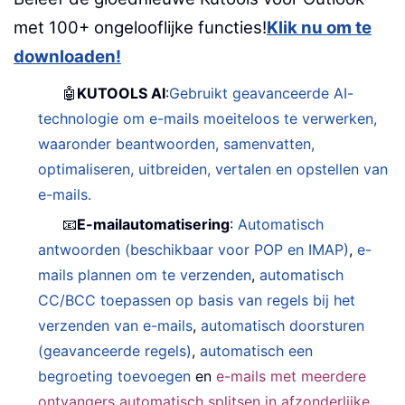
met 100+ ongelooflijke functies!
Klik nu om te
downloaden!
🤖
KUTOOLS AI
:
Gebruikt geavanceerde AI-
technologie om e-mails moeiteloos te verwerken,
waaronder beantwoorden, samenvatten,
optimaliseren, uitbreiden, vertalen en opstellen van
e-mails.
📧
E-mailautomatisering
:
Automatisch
antwoorden (beschikbaar voor POP en IMAP)
,
e-
mails plannen om te verzenden
,
automatisch
CC/BCC toepassen op basis van regels bij het
verzenden van e-mails
,
automatisch doorsturen
(geavanceerde regels)
,
automatisch een
begroeting toevoegen
en
e-mails met meerdere
ontvangers automatisch splitsen in afzonderlijke