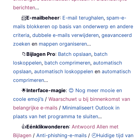
berichten
…
📨
E-mailbeheer
:
E-mail terughalen
,
spam-e-
mails blokkeren op basis van onderwerp en andere
criteria
,
dubbele e-mails verwijderen
,
geavanceerd
zoeken
en
mappen organiseren
…
📁
Bijlagen Pro
:
Batch opslaan
,
batch
loskoppelen
,
batch comprimeren
,
automatisch
opslaan
,
automatisch loskoppelen
en
automatisch
comprimeren
…
🌟
Interface-magie
:
😊 Nog meer mooie en
coole emoji’s
/
Waarschuwt u bij binnenkomst van
belangrijke e-mails
/
Minimaliseert Outlook in
plaats van het programma te sluiten
...
👍
Eénklikwonderen
:
Antwoord Allen met
Bijlagen
/
Anti-phishing-e-mails
/
🕘Huidige tijd van