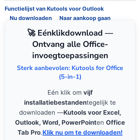
Functielijst van Kutools voor Outlook
Nu downloaden
Naar aankoop gaan
🚀 Eénklikdownload —
Ontvang alle Office-
invoegtoepassingen
Sterk aanbevolen: Kutools for Office
(5-in-1)
Eén klik om
vijf
installatiebestanden
tegelijk te
downloaden —
Kutools voor Excel,
Outlook, Word, PowerPoint
en
Office
Tab Pro
.
Klik nu om te downloaden!