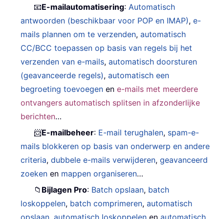
📧
E-mailautomatisering
:
Automatisch
antwoorden (beschikbaar voor POP en IMAP)
,
e-
mails plannen om te verzenden
,
automatisch
CC/BCC toepassen op basis van regels bij het
verzenden van e-mails
,
automatisch doorsturen
(geavanceerde regels)
,
automatisch een
begroeting toevoegen
en
e-mails met meerdere
ontvangers automatisch splitsen in afzonderlijke
berichten
…
📨
E-mailbeheer
:
E-mail terughalen
,
spam-e-
mails blokkeren op basis van onderwerp en andere
criteria
,
dubbele e-mails verwijderen
,
geavanceerd
zoeken
en
mappen organiseren
…
📁
Bijlagen Pro
:
Batch opslaan
,
batch
loskoppelen
,
batch comprimeren
,
automatisch
opslaan
,
automatisch loskoppelen
en
automatisch