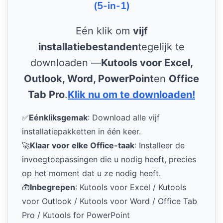
(5-in-1)
Eén klik om
vijf
installatiebestanden
tegelijk te
downloaden —
Kutools voor Excel,
Outlook, Word, PowerPoint
en
Office
Tab Pro
.
Klik nu om te downloaden!
✅
Eénkliksgemak
: Download alle vijf
installatiepakketten in één keer.
🚀
Klaar voor elke Office-taak
: Installeer de
invoegtoepassingen die u nodig heeft, precies
op het moment dat u ze nodig heeft.
🧰
Inbegrepen
: Kutools voor Excel / Kutools
voor Outlook / Kutools voor Word / Office Tab
Pro / Kutools for PowerPoint