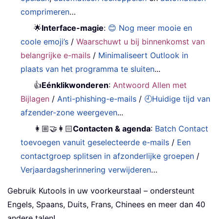
comprimeren
…
🌟
Interface-magie
:
😊 Nog meer mooie en
coole emoji’s
/
Waarschuwt u bij binnenkomst van
belangrijke e-mails
/
Minimaliseert Outlook in
plaats van het programma te sluiten
...
👍
Eénklikwonderen
:
Antwoord Allen met
Bijlagen
/
Anti-phishing-e-mails
/
🕘Huidige tijd van
afzender-zone weergeven
...
👩🏼‍🤝‍👩🏻
Contacten & agenda
:
Batch Contact
toevoegen vanuit geselecteerde e-mails
/
Een
contactgroep splitsen in afzonderlijke groepen
/
Verjaardagsherinnering verwijderen
…
Gebruik Kutools in uw voorkeurstaal – ondersteunt
Engels, Spaans, Duits, Frans, Chinees en meer dan 40
andere talen!