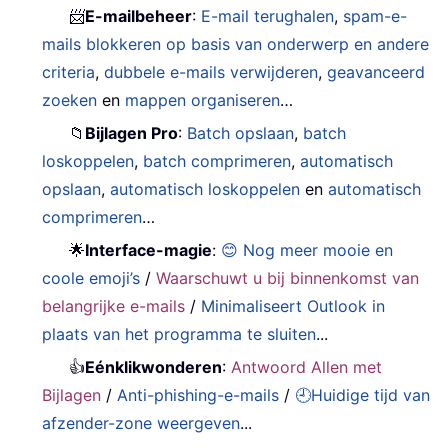
📨
E-mailbeheer
:
E-mail terughalen
,
spam-e-
mails blokkeren op basis van onderwerp en andere
criteria
,
dubbele e-mails verwijderen
,
geavanceerd
zoeken
en
mappen organiseren
…
📁
Bijlagen Pro
:
Batch opslaan
,
batch
loskoppelen
,
batch comprimeren
,
automatisch
opslaan
,
automatisch loskoppelen
en
automatisch
comprimeren
…
🌟
Interface-magie
:
😊 Nog meer mooie en
coole emoji’s
/
Waarschuwt u bij binnenkomst van
belangrijke e-mails
/
Minimaliseert Outlook in
plaats van het programma te sluiten
...
👍
Eénklikwonderen
:
Antwoord Allen met
Bijlagen
/
Anti-phishing-e-mails
/
🕘Huidige tijd van
afzender-zone weergeven
...