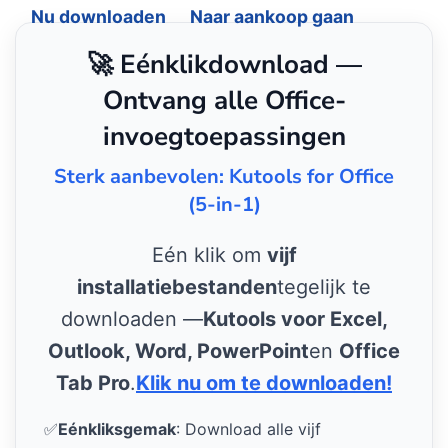
Nu downloaden
Naar aankoop gaan
🚀 Eénklikdownload —
Ontvang alle Office-
invoegtoepassingen
Sterk aanbevolen: Kutools for Office
(5-in-1)
Eén klik om
vijf
installatiebestanden
tegelijk te
downloaden —
Kutools voor Excel,
Outlook, Word, PowerPoint
en
Office
Tab Pro
.
Klik nu om te downloaden!
✅
Eénkliksgemak
: Download alle vijf