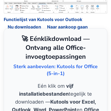
Functielijst van Kutools voor Outlook
Nu downloaden
Naar aankoop gaan
🚀 Eénklikdownload —
Ontvang alle Office-
invoegtoepassingen
Sterk aanbevolen: Kutools for Office
(5-in-1)
Eén klik om
vijf
installatiebestanden
tegelijk te
downloaden —
Kutools voor Excel,
Outlook, Word, PowerPoint
en
Office