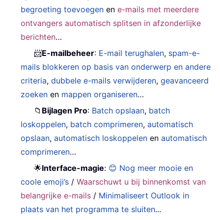
begroeting toevoegen
en
e-mails met meerdere
ontvangers automatisch splitsen in afzonderlijke
berichten
…
📨
E-mailbeheer
:
E-mail terughalen
,
spam-e-
mails blokkeren op basis van onderwerp en andere
criteria
,
dubbele e-mails verwijderen
,
geavanceerd
zoeken
en
mappen organiseren
…
📁
Bijlagen Pro
:
Batch opslaan
,
batch
loskoppelen
,
batch comprimeren
,
automatisch
opslaan
,
automatisch loskoppelen
en
automatisch
comprimeren
…
🌟
Interface-magie
:
😊 Nog meer mooie en
coole emoji’s
/
Waarschuwt u bij binnenkomst van
belangrijke e-mails
/
Minimaliseert Outlook in
plaats van het programma te sluiten
...