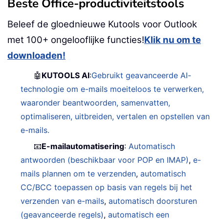
Beste Office-productiviteitstools
Beleef de gloednieuwe Kutools voor Outlook
met 100+ ongelooflijke functies!
Klik nu om te
downloaden!
🤖
KUTOOLS AI
:
Gebruikt geavanceerde AI-
technologie om e-mails moeiteloos te verwerken,
waaronder beantwoorden, samenvatten,
optimaliseren, uitbreiden, vertalen en opstellen van
e-mails.
📧
E-mailautomatisering
:
Automatisch
antwoorden (beschikbaar voor POP en IMAP)
,
e-
mails plannen om te verzenden
,
automatisch
CC/BCC toepassen op basis van regels bij het
verzenden van e-mails
,
automatisch doorsturen
(geavanceerde regels)
,
automatisch een