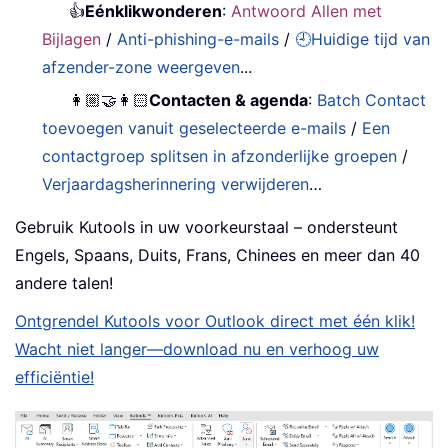
👍
Eénklikwonderen
:
Antwoord Allen met
Bijlagen
/
Anti-phishing-e-mails
/
🕘Huidige tijd van
afzender-zone weergeven
...
👩🏼‍🤝‍👩🏻
Contacten & agenda
:
Batch Contact
toevoegen vanuit geselecteerde e-mails
/
Een
contactgroep splitsen in afzonderlijke groepen
/
Verjaardagsherinnering verwijderen
…
Gebruik Kutools in uw voorkeurstaal – ondersteunt
Engels, Spaans, Duits, Frans, Chinees en meer dan 40
andere talen!
Ontgrendel Kutools voor Outlook direct met één klik!
Wacht niet langer—download nu en verhoog uw
efficiëntie!