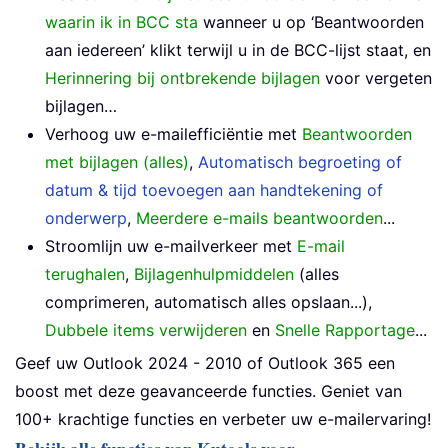
waarin ik in BCC sta
wanneer u op ‘Beantwoorden
aan iedereen’ klikt terwijl u in de BCC-lijst staat, en
Herinnering bij ontbrekende bijlagen
voor vergeten
bijlagen…
Verhoog uw e-mailefficiëntie met
Beantwoorden
met bijlagen (alles)
,
Automatisch begroeting of
datum & tijd toevoegen aan handtekening of
onderwerp
,
Meerdere e-mails beantwoorden
...
Stroomlijn uw e-mailverkeer met
E-mail
terughalen
,
Bijlagenhulpmiddelen
(alles
comprimeren, automatisch alles opslaan...),
Dubbele items verwijderen
en
Snelle Rapportage
...
Geef uw Outlook 2024 - 2010 of Outlook 365 een
boost met deze geavanceerde functies. Geniet van
100+ krachtige functies en verbeter uw e-mailervaring!
Bekijk alle functies van Kutools voor