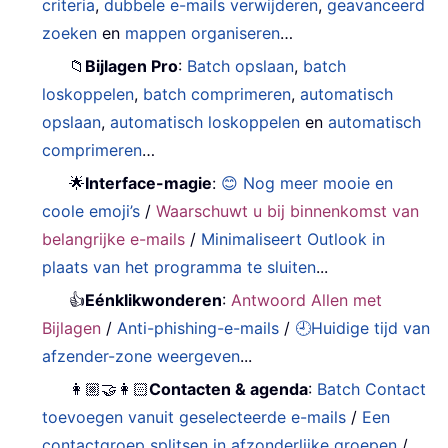
criteria
,
dubbele e-mails verwijderen
,
geavanceerd
zoeken
en
mappen organiseren
…
📁
Bijlagen Pro
:
Batch opslaan
,
batch
loskoppelen
,
batch comprimeren
,
automatisch
opslaan
,
automatisch loskoppelen
en
automatisch
comprimeren
…
🌟
Interface-magie
:
😊 Nog meer mooie en
coole emoji’s
/
Waarschuwt u bij binnenkomst van
belangrijke e-mails
/
Minimaliseert Outlook in
plaats van het programma te sluiten
...
👍
Eénklikwonderen
:
Antwoord Allen met
Bijlagen
/
Anti-phishing-e-mails
/
🕘Huidige tijd van
afzender-zone weergeven
...
👩🏼‍🤝‍👩🏻
Contacten & agenda
:
Batch Contact
toevoegen vanuit geselecteerde e-mails
/
Een
contactgroep splitsen in afzonderlijke groepen
/