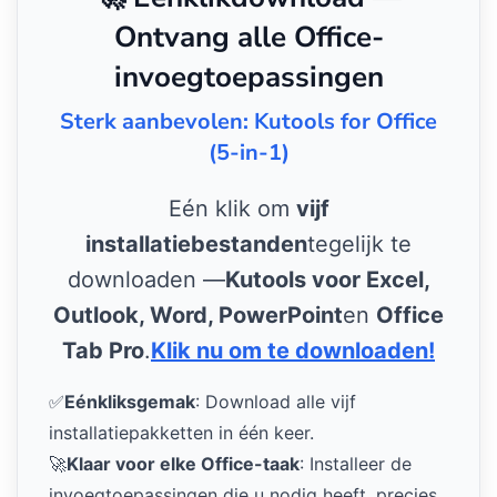
Ontvang alle Office-
invoegtoepassingen
Sterk aanbevolen: Kutools for Office
(5-in-1)
Eén klik om
vijf
installatiebestanden
tegelijk te
downloaden —
Kutools voor Excel,
Outlook, Word, PowerPoint
en
Office
Tab Pro
.
Klik nu om te downloaden!
✅
Eénkliksgemak
: Download alle vijf
installatiepakketten in één keer.
🚀
Klaar voor elke Office-taak
: Installeer de
invoegtoepassingen die u nodig heeft, precies