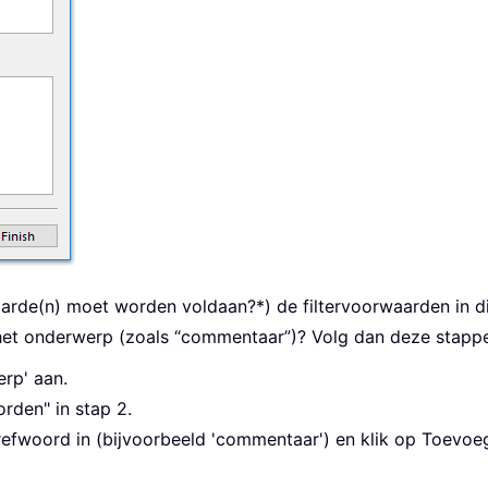
arde(n) moet worden voldaan?*) de filtervoorwaarden in die
 het onderwerp (zoals “commentaar”)? Volg dan deze stapp
erp' aan.
rden" in stap 2.
 trefwoord in (bijvoorbeeld 'commentaar') en klik op Toevo