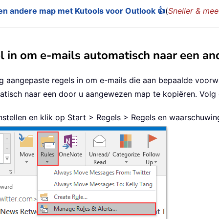
en andere map met Kutools voor Outlook 👍
(
Sneller & mees
l in om e-mails automatisch naar een an
g aangepaste regels in om e-mails die aan bepaalde voorw
atisch naar een door u aangewezen map te kopiëren. Volg d
instellen en klik op Start > Regels > Regels en waarschuwi