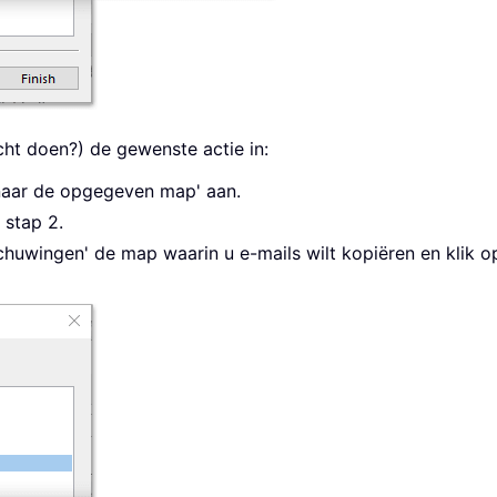
icht doen?) de gewenste actie in:
e naar de opgegeven map' aan.
 stap 2.
schuwingen' de map waarin u e-mails wilt kopiëren en klik o