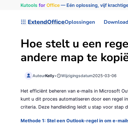
Kutools
for
Office
— Eén oplossing, vijf krachtige
ExtendOffice
Oplossingen
Downloa
Hoe stelt u een reg
andere map te kopië
Auteur
Kelly
•
Wijzigingsdatum
2025-03-06
Het efficiënt beheren van e-mails in Microsoft Out
kunt u dit proces automatiseren door een regel i
criteria. Deze handleiding leidt u stap voor st
Methode 1: Stel een Outlook-regel in om e-mai