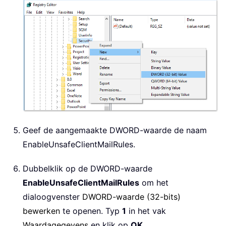
Geef de aangemaakte DWORD-waarde de naam
EnableUnsafeClientMailRules.
Dubbelklik op de DWORD-waarde
EnableUnsafeClientMailRules
om het
dialoogvenster
DWORD-waarde (32-bits)
bewerken
te openen. Typ
1
in het vak
Waardagegevens
en klik op
OK
.