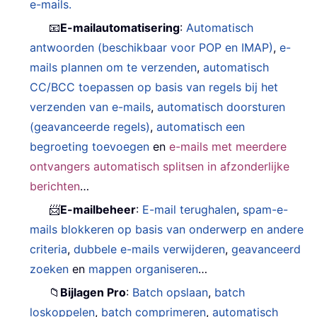
e-mails.
📧
E-mailautomatisering
:
Automatisch
antwoorden (beschikbaar voor POP en IMAP)
,
e-
mails plannen om te verzenden
,
automatisch
CC/BCC toepassen op basis van regels bij het
verzenden van e-mails
,
automatisch doorsturen
(geavanceerde regels)
,
automatisch een
begroeting toevoegen
en
e-mails met meerdere
ontvangers automatisch splitsen in afzonderlijke
berichten
…
📨
E-mailbeheer
:
E-mail terughalen
,
spam-e-
mails blokkeren op basis van onderwerp en andere
criteria
,
dubbele e-mails verwijderen
,
geavanceerd
zoeken
en
mappen organiseren
…
📁
Bijlagen Pro
:
Batch opslaan
,
batch
loskoppelen
,
batch comprimeren
,
automatisch