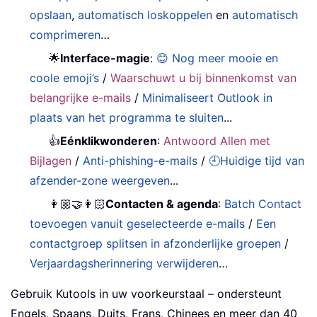
opslaan
,
automatisch loskoppelen
en
automatisch
comprimeren
…
🌟
Interface-magie
:
😊 Nog meer mooie en
coole emoji’s
/
Waarschuwt u bij binnenkomst van
belangrijke e-mails
/
Minimaliseert Outlook in
plaats van het programma te sluiten
...
👍
Eénklikwonderen
:
Antwoord Allen met
Bijlagen
/
Anti-phishing-e-mails
/
🕘Huidige tijd van
afzender-zone weergeven
...
👩🏼‍🤝‍👩🏻
Contacten & agenda
:
Batch Contact
toevoegen vanuit geselecteerde e-mails
/
Een
contactgroep splitsen in afzonderlijke groepen
/
Verjaardagsherinnering verwijderen
…
Gebruik Kutools in uw voorkeurstaal – ondersteunt
Engels, Spaans, Duits, Frans, Chinees en meer dan 40