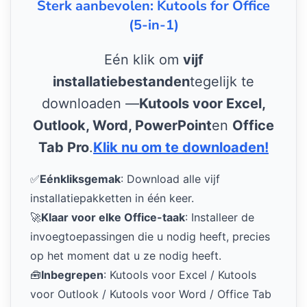
Sterk aanbevolen: Kutools for Office
(5-in-1)
Eén klik om
vijf
installatiebestanden
tegelijk te
downloaden —
Kutools voor Excel,
Outlook, Word, PowerPoint
en
Office
Tab Pro
.
Klik nu om te downloaden!
✅
Eénkliksgemak
: Download alle vijf
installatiepakketten in één keer.
🚀
Klaar voor elke Office-taak
: Installeer de
invoegtoepassingen die u nodig heeft, precies
op het moment dat u ze nodig heeft.
🧰
Inbegrepen
: Kutools voor Excel / Kutools
voor Outlook / Kutools voor Word / Office Tab