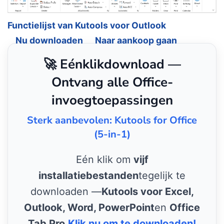
Functielijst van Kutools voor Outlook
Nu downloaden
Naar aankoop gaan
🚀 Eénklikdownload —
Ontvang alle Office-
invoegtoepassingen
Sterk aanbevolen: Kutools for Office
(5-in-1)
Eén klik om
vijf
installatiebestanden
tegelijk te
downloaden —
Kutools voor Excel,
Outlook, Word, PowerPoint
en
Office
Tab Pro
.
Klik nu om te downloaden!