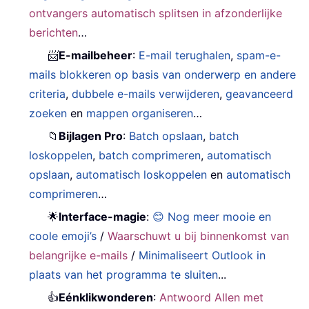
ontvangers automatisch splitsen in afzonderlijke
berichten
…
📨
E-mailbeheer
:
E-mail terughalen
,
spam-e-
mails blokkeren op basis van onderwerp en andere
criteria
,
dubbele e-mails verwijderen
,
geavanceerd
zoeken
en
mappen organiseren
…
📁
Bijlagen Pro
:
Batch opslaan
,
batch
loskoppelen
,
batch comprimeren
,
automatisch
opslaan
,
automatisch loskoppelen
en
automatisch
comprimeren
…
🌟
Interface-magie
:
😊 Nog meer mooie en
coole emoji’s
/
Waarschuwt u bij binnenkomst van
belangrijke e-mails
/
Minimaliseert Outlook in
plaats van het programma te sluiten
...
👍
Eénklikwonderen
:
Antwoord Allen met