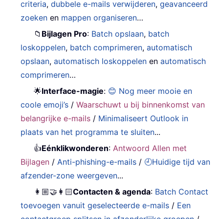
criteria
,
dubbele e-mails verwijderen
,
geavanceerd
zoeken
en
mappen organiseren
…
📁
Bijlagen Pro
:
Batch opslaan
,
batch
loskoppelen
,
batch comprimeren
,
automatisch
opslaan
,
automatisch loskoppelen
en
automatisch
comprimeren
…
🌟
Interface-magie
:
😊 Nog meer mooie en
coole emoji’s
/
Waarschuwt u bij binnenkomst van
belangrijke e-mails
/
Minimaliseert Outlook in
plaats van het programma te sluiten
...
👍
Eénklikwonderen
:
Antwoord Allen met
Bijlagen
/
Anti-phishing-e-mails
/
🕘Huidige tijd van
afzender-zone weergeven
...
👩🏼‍🤝‍👩🏻
Contacten & agenda
:
Batch Contact
toevoegen vanuit geselecteerde e-mails
/
Een
contactgroep splitsen in afzonderlijke groepen
/