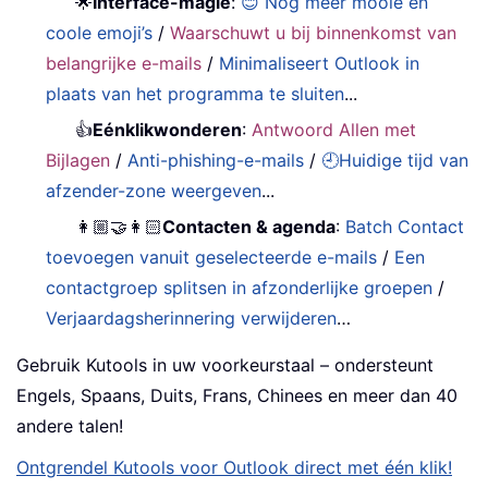
🌟
Interface-magie
:
😊 Nog meer mooie en
coole emoji’s
/
Waarschuwt u bij binnenkomst van
belangrijke e-mails
/
Minimaliseert Outlook in
plaats van het programma te sluiten
...
👍
Eénklikwonderen
:
Antwoord Allen met
Bijlagen
/
Anti-phishing-e-mails
/
🕘Huidige tijd van
afzender-zone weergeven
...
👩🏼‍🤝‍👩🏻
Contacten & agenda
:
Batch Contact
toevoegen vanuit geselecteerde e-mails
/
Een
contactgroep splitsen in afzonderlijke groepen
/
Verjaardagsherinnering verwijderen
…
Gebruik Kutools in uw voorkeurstaal – ondersteunt
Engels, Spaans, Duits, Frans, Chinees en meer dan 40
andere talen!
Ontgrendel Kutools voor Outlook direct met één klik!