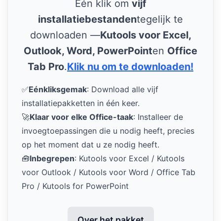
Eén klik om
vijf
installatiebestanden
tegelijk te
downloaden —
Kutools voor Excel,
Outlook, Word, PowerPoint
en
Office
Tab Pro
.
Klik nu om te downloaden!
✅
Eénkliksgemak
: Download alle vijf
installatiepakketten in één keer.
🚀
Klaar voor elke Office-taak
: Installeer de
invoegtoepassingen die u nodig heeft, precies
op het moment dat u ze nodig heeft.
🧰
Inbegrepen
: Kutools voor Excel / Kutools
voor Outlook / Kutools voor Word / Office Tab
Pro / Kutools for PowerPoint
Over het pakket