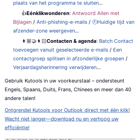
plaats van het programma te sluiten
...
👍
Eénklikwonderen
:
Antwoord Allen met
Bijlagen
/
Anti-phishing-e-mails
/
🕘Huidige tijd van
afzender-zone weergeven
...
👩🏼‍🤝‍👩🏻
Contacten & agenda
:
Batch Contact
toevoegen vanuit geselecteerde e-mails
/
Een
contactgroep splitsen in afzonderlijke groepen
/
Verjaardagsherinnering verwijderen
…
Gebruik Kutools in uw voorkeurstaal – ondersteunt
Engels, Spaans, Duits, Frans, Chinees en meer dan 40
andere talen!
Ontgrendel Kutools voor Outlook direct met één klik!
Wacht niet langer—download nu en verhoog uw
efficiëntie!