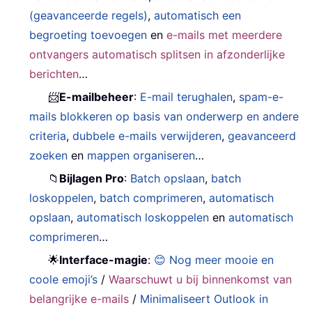
(geavanceerde regels)
,
automatisch een
begroeting toevoegen
en
e-mails met meerdere
ontvangers automatisch splitsen in afzonderlijke
berichten
…
📨
E-mailbeheer
:
E-mail terughalen
,
spam-e-
mails blokkeren op basis van onderwerp en andere
criteria
,
dubbele e-mails verwijderen
,
geavanceerd
zoeken
en
mappen organiseren
…
📁
Bijlagen Pro
:
Batch opslaan
,
batch
loskoppelen
,
batch comprimeren
,
automatisch
opslaan
,
automatisch loskoppelen
en
automatisch
comprimeren
…
🌟
Interface-magie
:
😊 Nog meer mooie en
coole emoji’s
/
Waarschuwt u bij binnenkomst van
belangrijke e-mails
/
Minimaliseert Outlook in