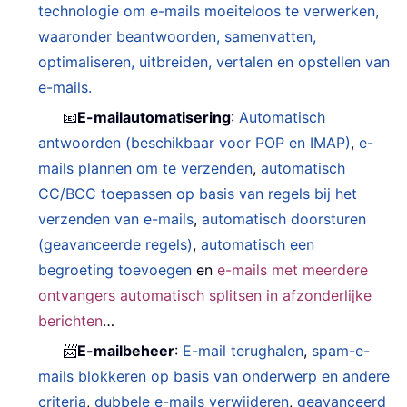
technologie om e-mails moeiteloos te verwerken,
waaronder beantwoorden, samenvatten,
optimaliseren, uitbreiden, vertalen en opstellen van
e-mails.
📧
E-mailautomatisering
:
Automatisch
antwoorden (beschikbaar voor POP en IMAP)
,
e-
mails plannen om te verzenden
,
automatisch
CC/BCC toepassen op basis van regels bij het
verzenden van e-mails
,
automatisch doorsturen
(geavanceerde regels)
,
automatisch een
begroeting toevoegen
en
e-mails met meerdere
ontvangers automatisch splitsen in afzonderlijke
berichten
…
📨
E-mailbeheer
:
E-mail terughalen
,
spam-e-
mails blokkeren op basis van onderwerp en andere
criteria
,
dubbele e-mails verwijderen
,
geavanceerd