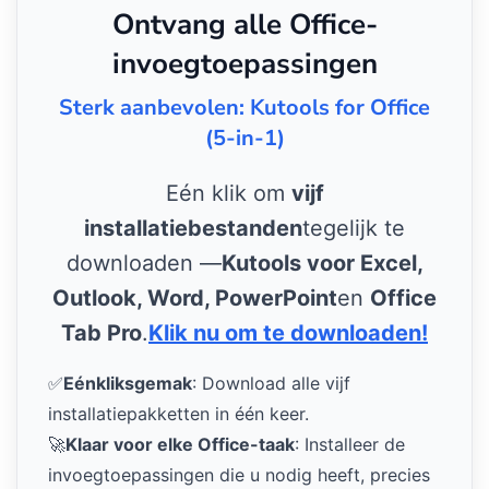
Ontvang alle Office-
invoegtoepassingen
Sterk aanbevolen: Kutools for Office
(5-in-1)
Eén klik om
vijf
installatiebestanden
tegelijk te
downloaden —
Kutools voor Excel,
Outlook, Word, PowerPoint
en
Office
Tab Pro
.
Klik nu om te downloaden!
✅
Eénkliksgemak
: Download alle vijf
installatiepakketten in één keer.
🚀
Klaar voor elke Office-taak
: Installeer de
invoegtoepassingen die u nodig heeft, precies