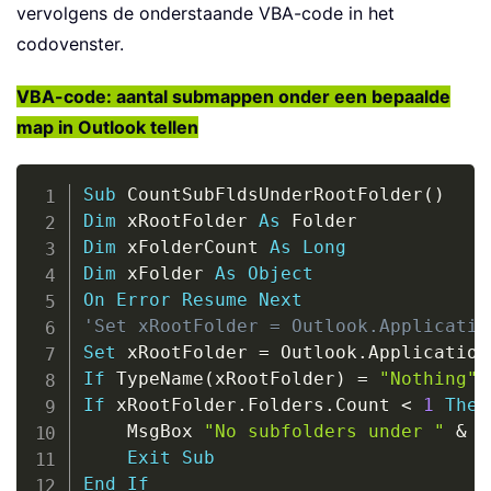
vervolgens de onderstaande VBA-code in het
codovenster.
VBA-code: aantal submappen onder een bepaalde
map in Outlook tellen
Copy
Sub
 CountSubFldsUnderRootFolder
(
)
Dim
 xRootFolder 
As
Dim
 xFolderCount 
As
Long
Dim
 xFolder 
As
Object
On
Error
Resume
Next
'Set xRootFolder = Outlook.Applicatio
Set
 xRootFolder 
=
 Outlook
.
Application
If
 TypeName
(
xRootFolder
)
=
"Nothing"
If
 xRootFolder
.
Folders
.
Count 
<
1
Then
    MsgBox 
"No subfolders under "
&
 C
Exit
Sub
End
If