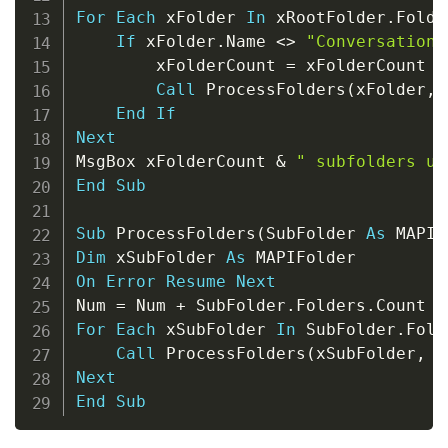
For
Each
 xFolder 
In
 xRootFolder
.
Folde
If
 xFolder
.
Name 
<
>
"Conversation 
        xFolderCount 
=
 xFolderCount 
+
Call
 ProcessFolders
(
xFolder
,
 
End
If
Next
MsgBox xFolderCount 
&
" subfolders un
End
Sub
Sub
 ProcessFolders
(
SubFolder 
As
 MAPIF
Dim
 xSubFolder 
As
On
Error
Resume
Next
Num 
=
 Num 
+
 SubFolder
.
Folders
.
For
Each
 xSubFolder 
In
 SubFolder
.
Fold
Call
 ProcessFolders
(
xSubFolder
,
 N
Next
End
Sub