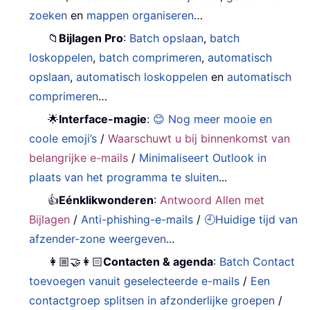
zoeken
en
mappen organiseren
…
📁
Bijlagen Pro
:
Batch opslaan
,
batch
loskoppelen
,
batch comprimeren
,
automatisch
opslaan
,
automatisch loskoppelen
en
automatisch
comprimeren
…
🌟
Interface-magie
:
😊 Nog meer mooie en
coole emoji’s
/
Waarschuwt u bij binnenkomst van
belangrijke e-mails
/
Minimaliseert Outlook in
plaats van het programma te sluiten
...
👍
Eénklikwonderen
:
Antwoord Allen met
Bijlagen
/
Anti-phishing-e-mails
/
🕘Huidige tijd van
afzender-zone weergeven
...
👩🏼‍🤝‍👩🏻
Contacten & agenda
:
Batch Contact
toevoegen vanuit geselecteerde e-mails
/
Een
contactgroep splitsen in afzonderlijke groepen
/