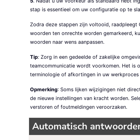
5
. Nadat u uw voorkeur als standaard hebt ing
stap is essentieel om uw configuratie op te s
Zodra deze stappen zijn voltooid, raadpleegt 
woorden ten onrechte worden gemarkeerd, kun
woorden naar wens aanpassen.
Tip
:
Zorg in een gedeelde of zakelijke omgevin
teamcommunicatie wordt voorkomen. Het is o
terminologie of afkortingen in uw werkproces
Opmerking
: Soms lijken wijzigingen niet dir
de nieuwe instellingen van kracht worden. Se
verstoren of foutmeldingen veroorzaken.
Automatisch antwoorden