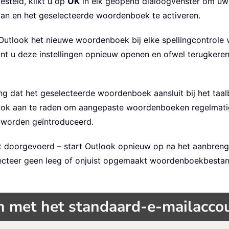
esteld, klikt u op
OK
in elk geopend dialoogvenster om uw 
laan en het geselecteerde woordenboek te activeren.
Outlook het nieuwe woordenboek bij elke spellingcontrole v
t u deze instellingen opnieuw openen en ofwel terugkere
g dat het geselecteerde woordenboek aansluit bij het taalb
ok aan te raden om aangepaste woordenboeken regelmatig 
 worden geïntroduceerd.
ect doorgevoerd – start Outlook opnieuw op na het aanbren
lecteer geen leeg of onjuist opgemaakt woordenboekbestan
 met het standaard-e-mailaccou