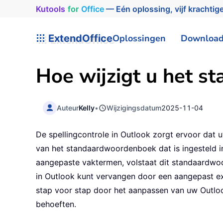
Kutools
for
Office
— Eén oplossing, vijf krachtige
ExtendOffice
Oplossingen
Downloa
Hoe wijzigt u het 
Auteur
Kelly
•
Wijzigingsdatum
2025-11-04
De spellingcontrole in Outlook zorgt ervoor dat 
van het standaardwoordenboek dat is ingesteld i
aangepaste vaktermen, volstaat dit standaardwoo
in Outlook kunt vervangen door een aangepast ex
stap voor stap door het aanpassen van uw Outloo
behoeften.