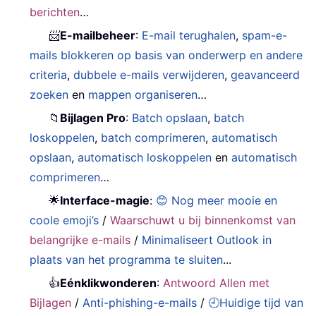
berichten
…
📨
E-mailbeheer
:
E-mail terughalen
,
spam-e-
mails blokkeren op basis van onderwerp en andere
criteria
,
dubbele e-mails verwijderen
,
geavanceerd
zoeken
en
mappen organiseren
…
📁
Bijlagen Pro
:
Batch opslaan
,
batch
loskoppelen
,
batch comprimeren
,
automatisch
opslaan
,
automatisch loskoppelen
en
automatisch
comprimeren
…
🌟
Interface-magie
:
😊 Nog meer mooie en
coole emoji’s
/
Waarschuwt u bij binnenkomst van
belangrijke e-mails
/
Minimaliseert Outlook in
plaats van het programma te sluiten
...
👍
Eénklikwonderen
:
Antwoord Allen met
Bijlagen
/
Anti-phishing-e-mails
/
🕘Huidige tijd van