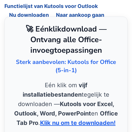
Functielijst van Kutools voor Outlook
Nu downloaden
Naar aankoop gaan
🚀 Eénklikdownload —
Ontvang alle Office-
invoegtoepassingen
Sterk aanbevolen: Kutools for Office
(5-in-1)
Eén klik om
vijf
installatiebestanden
tegelijk te
downloaden —
Kutools voor Excel,
Outlook, Word, PowerPoint
en
Office
Tab Pro
.
Klik nu om te downloaden!