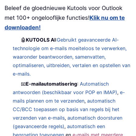
Beleef de gloednieuwe Kutools voor Outlook
met 100+ ongelooflijke functies!
Klik nu om te
downloaden!
🤖
KUTOOLS AI
:
Gebruikt geavanceerde AI-
technologie om e-mails moeiteloos te verwerken,
waaronder beantwoorden, samenvatten,
optimaliseren, uitbreiden, vertalen en opstellen van
e-mails.
📧
E-mailautomatisering
:
Automatisch
antwoorden (beschikbaar voor POP en IMAP)
,
e-
mails plannen om te verzenden
,
automatisch
CC/BCC toepassen op basis van regels bij het
verzenden van e-mails
,
automatisch doorsturen
(geavanceerde regels)
,
automatisch een
begroeting toevoegen
en
e-mails met meerdere