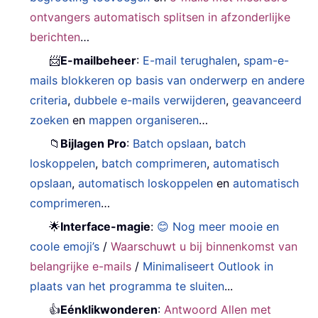
ontvangers automatisch splitsen in afzonderlijke
berichten
…
📨
E-mailbeheer
:
E-mail terughalen
,
spam-e-
mails blokkeren op basis van onderwerp en andere
criteria
,
dubbele e-mails verwijderen
,
geavanceerd
zoeken
en
mappen organiseren
…
📁
Bijlagen Pro
:
Batch opslaan
,
batch
loskoppelen
,
batch comprimeren
,
automatisch
opslaan
,
automatisch loskoppelen
en
automatisch
comprimeren
…
🌟
Interface-magie
:
😊 Nog meer mooie en
coole emoji’s
/
Waarschuwt u bij binnenkomst van
belangrijke e-mails
/
Minimaliseert Outlook in
plaats van het programma te sluiten
...
👍
Eénklikwonderen
:
Antwoord Allen met