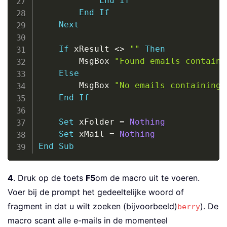
End
If
End
If
Next
If
 xResult 
<
>
""
Then
        MsgBox 
"Found emails containi
Else
        MsgBox 
"No emails containing 
End
If
Set
 xFolder 
=
Nothing
Set
 xMail 
=
Nothing
End
Sub
4
. Druk op de toets
F5
om de macro uit te voeren.
Voer bij de prompt het gedeeltelijke woord of
fragment in dat u wilt zoeken (bijvoorbeeld)
). De
berry
macro scant alle e-mails in de momenteel