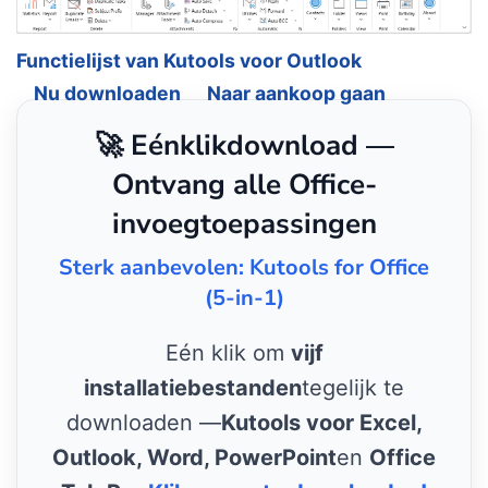
Functielijst van Kutools voor Outlook
Nu downloaden
Naar aankoop gaan
🚀 Eénklikdownload —
Ontvang alle Office-
invoegtoepassingen
Sterk aanbevolen: Kutools for Office
(5-in-1)
Eén klik om
vijf
installatiebestanden
tegelijk te
downloaden —
Kutools voor Excel,
Outlook, Word, PowerPoint
en
Office