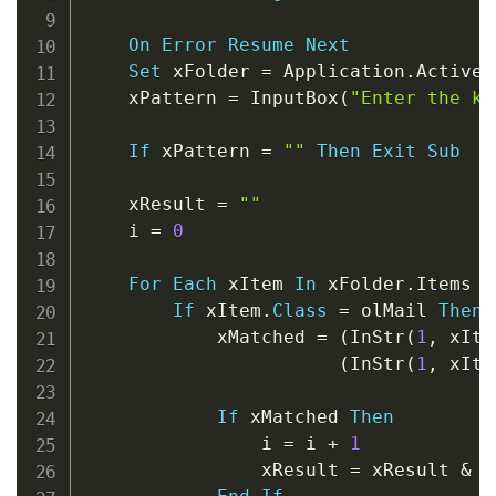
On
Error
Resume
Next
Set
 xFolder 
=
 Application
.
ActiveE
    xPattern 
=
 InputBox
(
"Enter the ke
If
 xPattern 
=
""
Then
Exit
Sub
    xResult 
=
""
    i 
=
0
For
Each
 xItem 
In
 xFolder
.
Items

If
 xItem
.
Class
=
 olMail 
Then
            xMatched 
=
(
InStr
(
1
,
 xIte
(
InStr
(
1
,
 xIte
If
 xMatched 
Then
                i 
=
 i 
+
1
                xResult 
=
 xResult 
&
 v