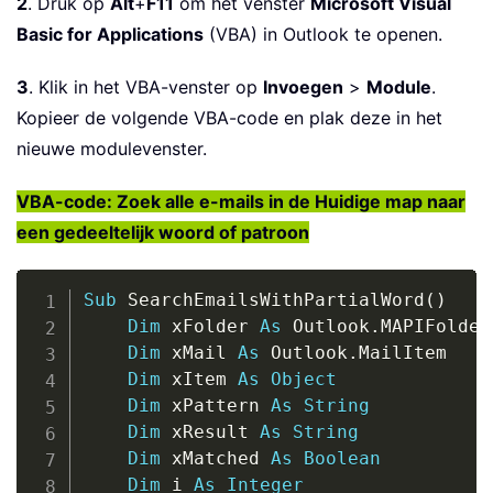
2
. Druk op
Alt
+
F11
om het venster
Microsoft Visual
Basic for Applications
(VBA) in Outlook te openen.
3
. Klik in het VBA-venster op
Invoegen
>
Module
.
Kopieer de volgende VBA-code en plak deze in het
nieuwe modulevenster.
VBA-code: Zoek alle e-mails in de Huidige map naar
een gedeeltelijk woord of patroon
Copy
Sub
 SearchEmailsWithPartialWord
(
)
Dim
 xFolder 
As
 Outlook
.
MAPIFolder

Dim
 xMail 
As
 Outlook
.
MailItem

Dim
 xItem 
As
Object
Dim
 xPattern 
As
String
Dim
 xResult 
As
String
Dim
 xMatched 
As
Boolean
Dim
 i 
As
Integer