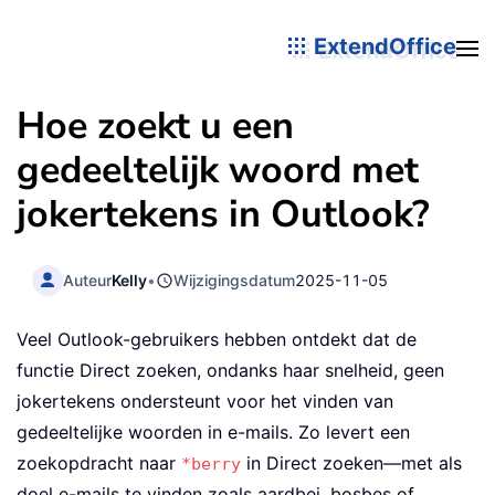
ExtendOffice
Hoe zoekt u een
gedeeltelijk woord met
jokertekens in Outlook?
Auteur
Kelly
•
Wijzigingsdatum
2025-11-05
Veel Outlook-gebruikers hebben ontdekt dat de
functie Direct zoeken, ondanks haar snelheid, geen
jokertekens ondersteunt voor het vinden van
gedeeltelijke woorden in e-mails. Zo levert een
zoekopdracht naar
in Direct zoeken—met als
*berry
doel e-mails te vinden zoals aardbei, bosbes of