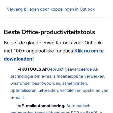
Vervang bijlagen door koppelingen in Outlook
Beste Office-productiviteitstools
Beleef de gloednieuwe Kutools voor Outlook
met 100+ ongelooflijke functies!
Klik nu om te
downloaden!
🤖
KUTOOLS AI
:
Gebruikt geavanceerde AI-
technologie om e-mails moeiteloos te verwerken,
waaronder beantwoorden, samenvatten,
optimaliseren, uitbreiden, vertalen en opstellen van
e-mails.
📧
E-mailautomatisering
:
Automatisch
antwoorden (beschikbaar voor POP en IMAP)
,
e-