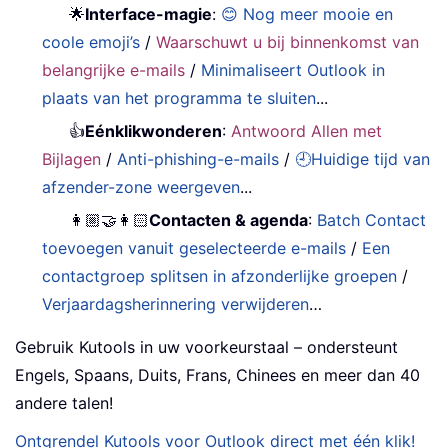
🌟
Interface-magie
:
😊 Nog meer mooie en
coole emoji’s
/
Waarschuwt u bij binnenkomst van
belangrijke e-mails
/
Minimaliseert Outlook in
plaats van het programma te sluiten
...
👍
Eénklikwonderen
:
Antwoord Allen met
Bijlagen
/
Anti-phishing-e-mails
/
🕘Huidige tijd van
afzender-zone weergeven
...
👩🏼‍🤝‍👩🏻
Contacten & agenda
:
Batch Contact
toevoegen vanuit geselecteerde e-mails
/
Een
contactgroep splitsen in afzonderlijke groepen
/
Verjaardagsherinnering verwijderen
…
Gebruik Kutools in uw voorkeurstaal – ondersteunt
Engels, Spaans, Duits, Frans, Chinees en meer dan 40
andere talen!
Ontgrendel Kutools voor Outlook direct met één klik!