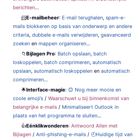
berichten
…
📨
E-mailbeheer
:
E-mail terughalen
,
spam-e-
mails blokkeren op basis van onderwerp en andere
criteria
,
dubbele e-mails verwijderen
,
geavanceerd
zoeken
en
mappen organiseren
…
📁
Bijlagen Pro
:
Batch opslaan
,
batch
loskoppelen
,
batch comprimeren
,
automatisch
opslaan
,
automatisch loskoppelen
en
automatisch
comprimeren
…
🌟
Interface-magie
:
😊 Nog meer mooie en
coole emoji’s
/
Waarschuwt u bij binnenkomst van
belangrijke e-mails
/
Minimaliseert Outlook in
plaats van het programma te sluiten
...
👍
Eénklikwonderen
:
Antwoord Allen met
Bijlagen
/
Anti-phishing-e-mails
/
🕘Huidige tijd van