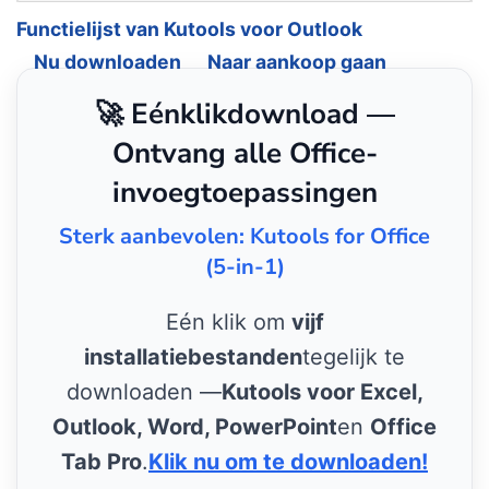
Functielijst van Kutools voor Outlook
Nu downloaden
Naar aankoop gaan
🚀 Eénklikdownload —
Ontvang alle Office-
invoegtoepassingen
Sterk aanbevolen: Kutools for Office
(5-in-1)
Eén klik om
vijf
installatiebestanden
tegelijk te
downloaden —
Kutools voor Excel,
Outlook, Word, PowerPoint
en
Office
Tab Pro
.
Klik nu om te downloaden!