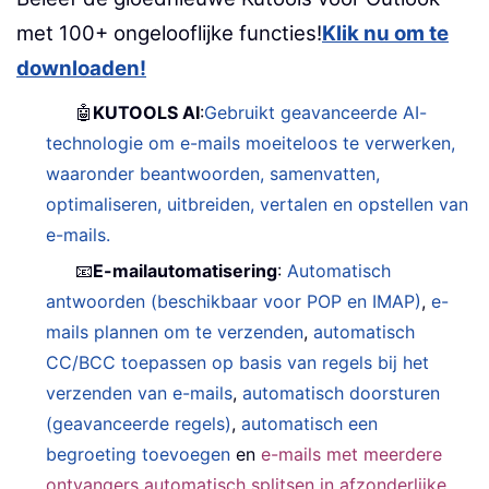
met 100+ ongelooflijke functies!
Klik nu om te
downloaden!
🤖
KUTOOLS AI
:
Gebruikt geavanceerde AI-
technologie om e-mails moeiteloos te verwerken,
waaronder beantwoorden, samenvatten,
optimaliseren, uitbreiden, vertalen en opstellen van
e-mails.
📧
E-mailautomatisering
:
Automatisch
antwoorden (beschikbaar voor POP en IMAP)
,
e-
mails plannen om te verzenden
,
automatisch
CC/BCC toepassen op basis van regels bij het
verzenden van e-mails
,
automatisch doorsturen
(geavanceerde regels)
,
automatisch een
begroeting toevoegen
en
e-mails met meerdere
ontvangers automatisch splitsen in afzonderlijke