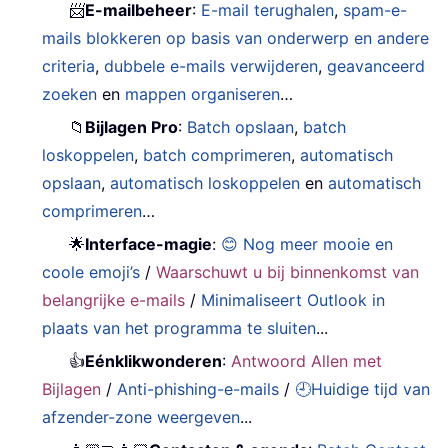
📨
E-mailbeheer
:
E-mail terughalen
,
spam-e-
mails blokkeren op basis van onderwerp en andere
criteria
,
dubbele e-mails verwijderen
,
geavanceerd
zoeken
en
mappen organiseren
…
📁
Bijlagen Pro
:
Batch opslaan
,
batch
loskoppelen
,
batch comprimeren
,
automatisch
opslaan
,
automatisch loskoppelen
en
automatisch
comprimeren
…
🌟
Interface-magie
:
😊 Nog meer mooie en
coole emoji’s
/
Waarschuwt u bij binnenkomst van
belangrijke e-mails
/
Minimaliseert Outlook in
plaats van het programma te sluiten
...
👍
Eénklikwonderen
:
Antwoord Allen met
Bijlagen
/
Anti-phishing-e-mails
/
🕘Huidige tijd van
afzender-zone weergeven
...