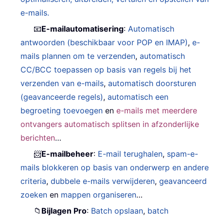
e-mails.
📧
E-mailautomatisering
:
Automatisch
antwoorden (beschikbaar voor POP en IMAP)
,
e-
mails plannen om te verzenden
,
automatisch
CC/BCC toepassen op basis van regels bij het
verzenden van e-mails
,
automatisch doorsturen
(geavanceerde regels)
,
automatisch een
begroeting toevoegen
en
e-mails met meerdere
ontvangers automatisch splitsen in afzonderlijke
berichten
…
📨
E-mailbeheer
:
E-mail terughalen
,
spam-e-
mails blokkeren op basis van onderwerp en andere
criteria
,
dubbele e-mails verwijderen
,
geavanceerd
zoeken
en
mappen organiseren
…
📁
Bijlagen Pro
:
Batch opslaan
,
batch