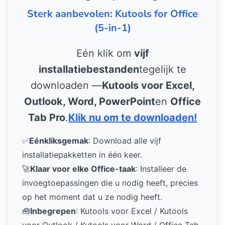
Sterk aanbevolen: Kutools for Office
(5-in-1)
Eén klik om
vijf
installatiebestanden
tegelijk te
downloaden —
Kutools voor Excel,
Outlook, Word, PowerPoint
en
Office
Tab Pro
.
Klik nu om te downloaden!
✅
Eénkliksgemak
: Download alle vijf
installatiepakketten in één keer.
🚀
Klaar voor elke Office-taak
: Installeer de
invoegtoepassingen die u nodig heeft, precies
op het moment dat u ze nodig heeft.
🧰
Inbegrepen
: Kutools voor Excel / Kutools