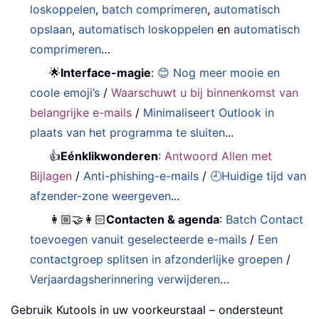
loskoppelen
,
batch comprimeren
,
automatisch
opslaan
,
automatisch loskoppelen
en
automatisch
comprimeren
…
🌟
Interface-magie
:
😊 Nog meer mooie en
coole emoji’s
/
Waarschuwt u bij binnenkomst van
belangrijke e-mails
/
Minimaliseert Outlook in
plaats van het programma te sluiten
...
👍
Eénklikwonderen
:
Antwoord Allen met
Bijlagen
/
Anti-phishing-e-mails
/
🕘Huidige tijd van
afzender-zone weergeven
...
👩🏼‍🤝‍👩🏻
Contacten & agenda
:
Batch Contact
toevoegen vanuit geselecteerde e-mails
/
Een
contactgroep splitsen in afzonderlijke groepen
/
Verjaardagsherinnering verwijderen
…
Gebruik Kutools in uw voorkeurstaal – ondersteunt