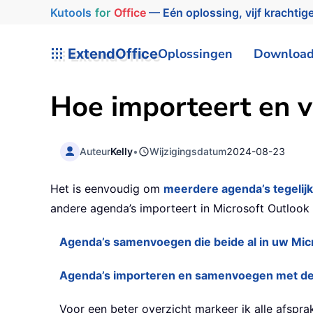
Kutools
for
Office
— Eén oplossing, vijf krachtige
ExtendOffice
Oplossingen
Downloa
Hoe importeert en v
Auteur
Kelly
•
Wijzigingsdatum
2024-08-23
Het is eenvoudig om
meerdere agenda’s tegelijk
andere agenda’s importeert in Microsoft Outlook 
Agenda’s samenvoegen die beide al in uw Mic
Agenda’s importeren en samenvoegen met de 
Voor een beter overzicht markeer ik alle afspra