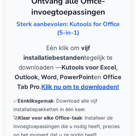
Ontvang alle Office-
invoegtoepassingen
Sterk aanbevolen: Kutools for Office
(5-in-1)
Eén klik om
vijf
installatiebestanden
tegelijk te
downloaden —
Kutools voor Excel,
Outlook, Word, PowerPoint
en
Office
Tab Pro
.
Klik nu om te downloaden!
✅
Eénkliksgemak
: Download alle vijf
installatiepakketten in één keer.
🚀
Klaar voor elke Office-taak
: Installeer de
invoegtoepassingen die u nodig heeft, precies
op het moment dat u ze nodig heeft.