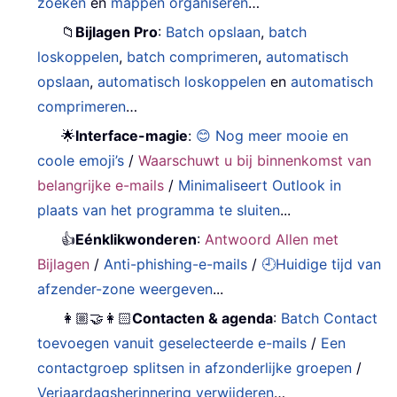
zoeken
en
mappen organiseren
…
📁
Bijlagen Pro
:
Batch opslaan
,
batch
loskoppelen
,
batch comprimeren
,
automatisch
opslaan
,
automatisch loskoppelen
en
automatisch
comprimeren
…
🌟
Interface-magie
:
😊 Nog meer mooie en
coole emoji’s
/
Waarschuwt u bij binnenkomst van
belangrijke e-mails
/
Minimaliseert Outlook in
plaats van het programma te sluiten
...
👍
Eénklikwonderen
:
Antwoord Allen met
Bijlagen
/
Anti-phishing-e-mails
/
🕘Huidige tijd van
afzender-zone weergeven
...
👩🏼‍🤝‍👩🏻
Contacten & agenda
:
Batch Contact
toevoegen vanuit geselecteerde e-mails
/
Een
contactgroep splitsen in afzonderlijke groepen
/
Verjaardagsherinnering verwijderen
…