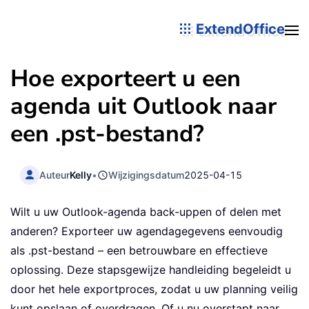
ExtendOffice
Hoe exporteert u een
agenda uit Outlook naar
een .pst-bestand?
Auteur
Kelly
•
Wijzigingsdatum
2025-04-15
Wilt u uw Outlook-agenda back-uppen of delen met
anderen? Exporteer uw agendagegevens eenvoudig
als .pst-bestand – een betrouwbare en effectieve
oplossing. Deze stapsgewijze handleiding begeleidt u
door het hele exportproces, zodat u uw planning veilig
kunt opslaan of overdragen. Of u nu overstapt naar