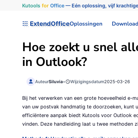
Kutools
for
Office
— Eén oplossing, vijf krachtige
ExtendOffice
Oplossingen
Downloa
Hoe zoekt u snel al
in Outlook?
Auteur
Siluvia
•
Wijzigingsdatum
2025-03-26
Bij het verwerken van een grote hoeveelheid e-mai
van uw postvak handmatig te doorzoeken, kunt u 
efficiëntere aanpak biedt Kutools voor Outlook e
vinden. Deze handleiding laat u twee methoden z