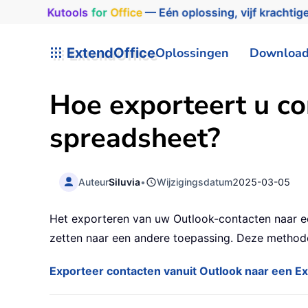
Kutools
for
Office
— Eén oplossing, vijf krachtige
ExtendOffice
Oplossingen
Downloa
Hoe exporteert u co
spreadsheet?
Auteur
Siluvia
•
Wijzigingsdatum
2025-03-05
Het exporteren van uw Outlook-contacten naar ee
zetten naar een andere toepassing. Deze methode
Exporteer contacten vanuit Outlook naar een E