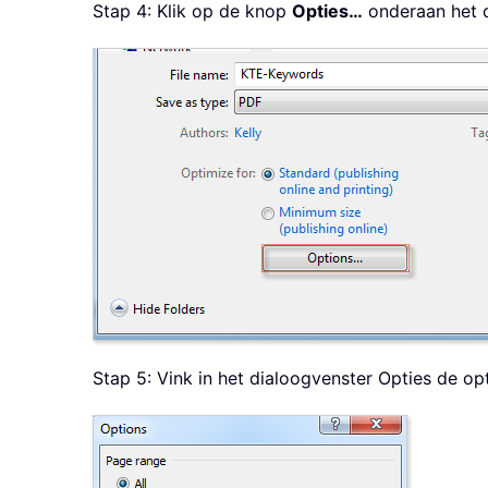
Stap 4: Klik op de knop
Opties…
onderaan het d
Stap 5: Vink in het dialoogvenster Opties de op