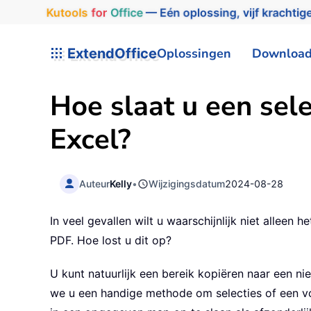
Kutools
for
Office
— Eén oplossing, vijf krachtige
ExtendOffice
Oplossingen
Downloa
Hoe slaat u een sele
Excel?
Auteur
Kelly
•
Wijzigingsdatum
2024-08-28
In veel gevallen wilt u waarschijnlijk niet alleen
PDF. Hoe lost u dit op?
U kunt natuurlijk een bereik kopiëren naar een ni
we u een handige methode om selecties of een vo