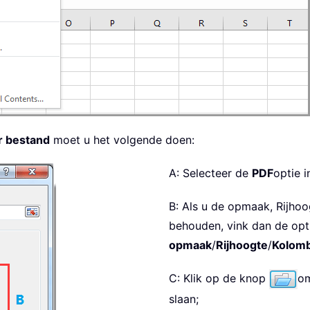
r bestand
moet u het volgende doen:
A: Selecteer de
PDF
optie 
B: Als u de opmaak, Rijhoo
behouden, vink dan de op
opmaak
/
Rijhoogte
/
Kolom
C: Klik op de knop
om
slaan;