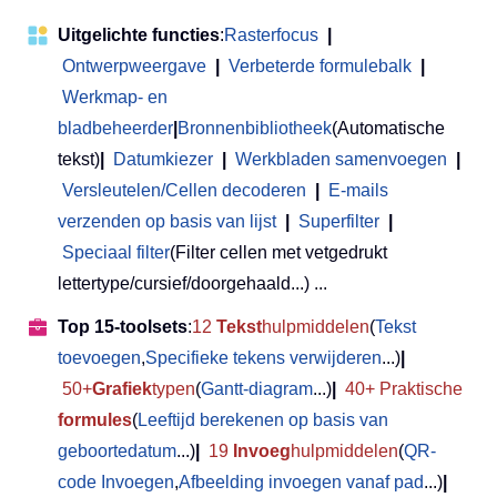
Uitgelichte functies
:
Rasterfocus
|
Ontwerpweergave
|
Verbeterde formulebalk
|
Werkmap- en
bladbeheerder
|
Bronnenbibliotheek
(Automatische
tekst)
|
Datumkiezer
|
Werkbladen samenvoegen
|
Versleutelen/Cellen decoderen
|
E-mails
verzenden op basis van lijst
|
Superfilter
|
Speciaal filter
(Filter cellen met vetgedrukt
lettertype/cursief/doorgehaald...) ...
Top 15-toolsets
:
12
Tekst
hulpmiddelen
(
Tekst
toevoegen
,
Specifieke tekens verwijderen
...)
|
50+
Grafiek
typen
(
Gantt-diagram
...)
|
40+ Praktische
formules
(
Leeftijd berekenen op basis van
geboortedatum
...)
|
19
Invoeg
hulpmiddelen
(
QR-
code Invoegen
,
Afbeelding invoegen vanaf pad
...)
|