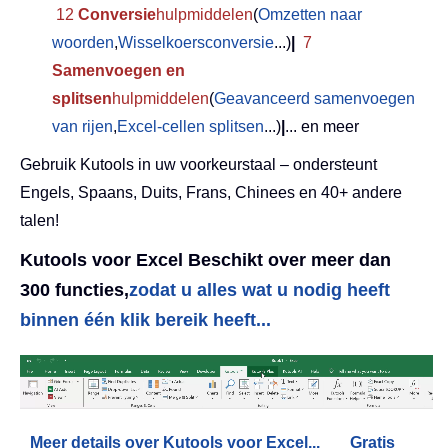
12
Conversie
hulpmiddelen
(
Omzetten naar
woorden
,
Wisselkoersconversie
...)
|
7
Samenvoegen en
splitsen
hulpmiddelen
(
Geavanceerd samenvoegen
van rijen
,
Excel-cellen splitsen
...)
|
... en meer
Gebruik Kutools in uw voorkeurstaal – ondersteunt
Engels, Spaans, Duits, Frans, Chinees en 40+ andere
talen!
Kutools voor Excel Beschikt over meer dan
300 functies,
zodat u alles wat u nodig heeft
binnen één klik bereik heeft...
Meer details over Kutools voor Excel...
Gratis