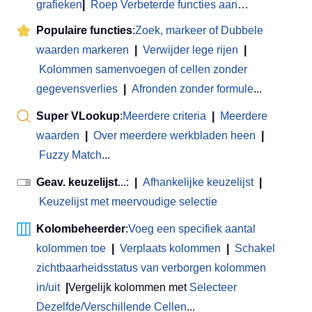
grafieken
|
Roep Verbeterde functies aan
…
Populaire functies
:
Zoek, markeer of Dubbele
waarden markeren
|
Verwijder lege rijen
|
Kolommen samenvoegen of cellen zonder
gegevensverlies
|
Afronden zonder formule
...
Super VLookup
:
Meerdere criteria
|
Meerdere
waarden
|
Over meerdere werkbladen heen
|
Fuzzy Match
...
Geav. keuzelijst
...:
|
Afhankelijke keuzelijst
|
Keuzelijst met meervoudige selectie
Kolombeheerder
:
Voeg een specifiek aantal
kolommen toe
|
Verplaats kolommen
|
Schakel
zichtbaarheidsstatus van verborgen kolommen
in/uit
|
Vergelijk kolommen met
Selecteer
Dezelfde/Verschillende Cellen
...