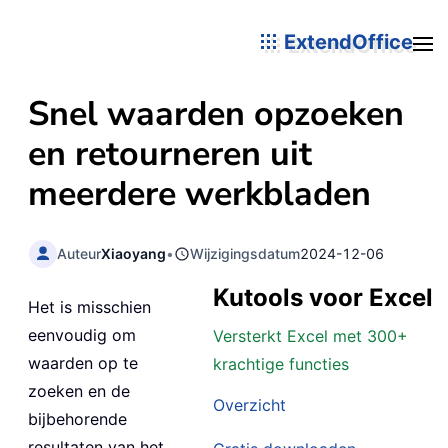
ExtendOffice
Snel waarden opzoeken
en retourneren uit
meerdere werkbladen
Auteur
Xiaoyang
•
Wijzigingsdatum
2024-12-06
Kutools voor Excel
Het is misschien
eenvoudig om
Versterkt Excel met 300+
waarden op te
krachtige functies
zoeken en de
Overzicht
bijbehorende
resultaten van het