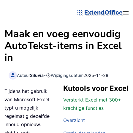
ExtendOffice
Maak en voeg eenvoudig
AutoTekst-items in Excel
in
Auteur
Siluvia
•
Wijzigingsdatum
2025-11-28
Kutools voor Excel
Tijdens het gebruik
van Microsoft Excel
Versterkt Excel met 300+
typt u mogelijk
krachtige functies
regelmatig dezelfde
Overzicht
inhoud opnieuw.
Hebt u ooit